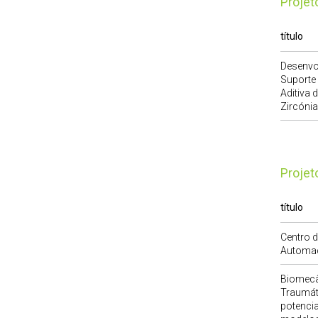
Proje
título
Desenvo
Suporte
Aditiva 
Zircónia
Proje
título
Centro 
Automa
Biomecâ
Traumát
potenciai