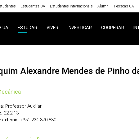
studantes
Estudantes UA
Estudantes internacionais
Alumni
Pessoas UA
A UA
ESTUDAR
VIVER
INVESTIGAR
COOPERAR
IN
aquim Alexandre Mendes de Pinho d
Mecânica
Professor Auxiliar
a:
22.2.13
:
+351 234 370 830
 externo: