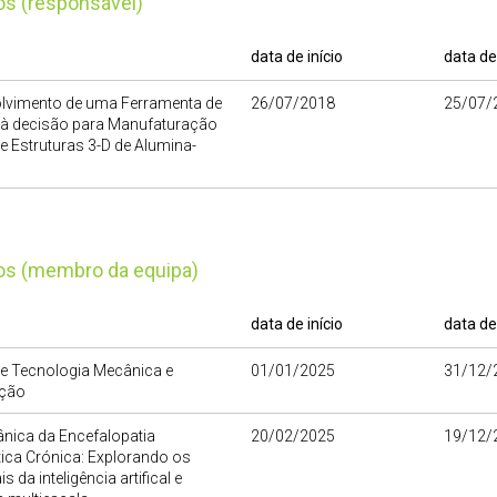
tos (responsável)
data de início
data de
lvimento de uma Ferramenta de
26/07/2018
25/07/
 à decisão para Manufaturação
de Estruturas 3-D de Alumina-
tos (membro da equipa)
data de início
data de
de Tecnologia Mecânica e
01/01/2025
31/12/
ção
nica da Encefalopatia
20/02/2025
19/12/
ica Crónica: Explorando os
s da inteligência artifical e