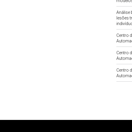
modelos
Análise 
lesões 
indivídu
Centro 
Automa
Centro 
Automa
Centro 
Automa
Rodapé