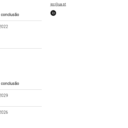
jpc@ua.pt
 conclusão
2022
 conclusão
2029
2026