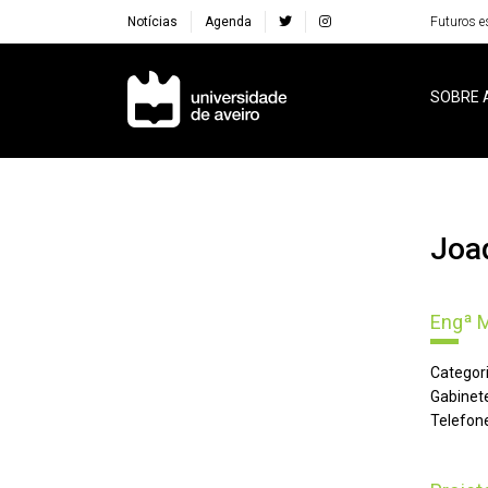
Notícias
Agenda
Futuros e
Navegação Principal
SOBRE 
Jo
Engª 
Categori
Gabinete
Telefone