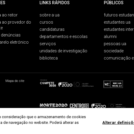
ES
LINKS RÁPIDOS
PÚBLICOS
 ao reitor
sobre a ua
futuros estudan
a ao provedor do
cursos
estudantes ua
te
candidaturas
estudantes inte
e denúncias
departamentos e escolas
alumni
arelo eletrónico
serviços
pessoas ua
unidades de investigação
sociedade
biblioteca
comunicação e
Mapa do site
r em consideração que o armazenamento de cookies
ria de navegação no website. Poderá alterar as
Alterar definiç