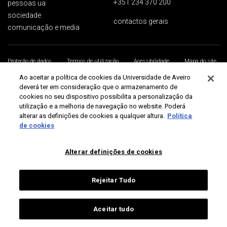
+351 234 370 200
pessoas ua
sociedade
contactos gerais
comunicação e media
Proteção de dados
Termos de utilização
Acessibilidade
Mapa do site
Universidade de Aveiro 2026
Ao aceitar a política de cookies da Universidade de Aveiro
deverá ter em consideração que o armazenamento de
cookies no seu dispositivo possibilita a personalização da
utilização e a melhoria de navegação no website. Poderá
alterar as definições de cookies a qualquer altura.
Política
de cookies
Alterar definições de cookies
Rejeitar Tudo
Aceitar tudo