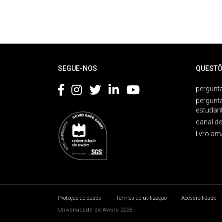
Rodapé
SEGUE-NOS
QUESTÕ
pergunta
pergunt
estudan
canal d
livro am
Proteção de dados
Termos de utilização
Acessibilidade
Universidade de Aveiro 2026