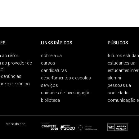
ES
LINKS RÁPIDOS
PÚBLICOS
 ao reitor
sobre a ua
futuros estudan
a ao provedor do
cursos
estudantes ua
te
candidaturas
estudantes inte
e denúncias
departamentos e escolas
alumni
arelo eletrónico
serviços
pessoas ua
unidades de investigação
sociedade
biblioteca
comunicação e
Mapa do site