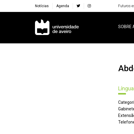
Notícias
Agenda
Futuros e
Navegação Principal
SOBRE 
Ab
Língua
Categori
Gabinete
Extensã
Telefone