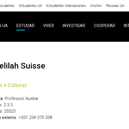
studantes
Estudantes UA
Estudantes internacionais
Alumni
Pessoas UA
A UA
ESTUDAR
VIVER
INVESTIGAR
COOPERAR
IN
delilah Suisse
s e Culturas
Professor Auxiliar
a:
2.3.5
:
23325
o:
+351 234 370 358
 externo: