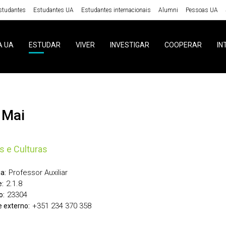
studantes
Estudantes UA
Estudantes internacionais
Alumni
Pessoas UA
A UA
ESTUDAR
VIVER
INVESTIGAR
COOPERAR
IN
n Mai
s e Culturas
Professor Auxiliar
a:
2.1.8
:
23304
o:
+351 234 370 358
 externo: