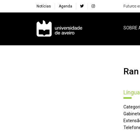
Notícias
Agenda
Futuros e
Navegação Principal
SOBRE 
Ra
Língua
Categori
Gabinete
Extensã
Telefone