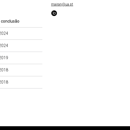
mairan@ua.pt
 conclusão
2024
2024
2019
2018
2018