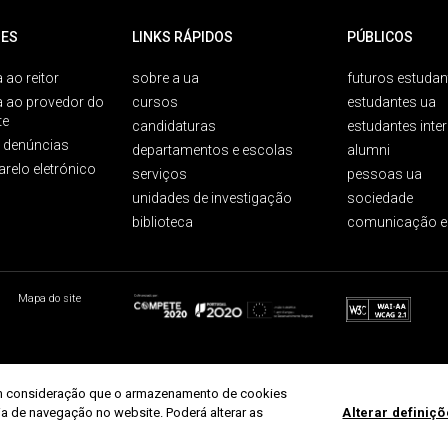
ES
LINKS RÁPIDOS
PÚBLICOS
 ao reitor
sobre a ua
futuros estudan
a ao provedor do
cursos
estudantes ua
te
candidaturas
estudantes inte
e denúncias
departamentos e escolas
alumni
arelo eletrónico
serviços
pessoas ua
unidades de investigação
sociedade
biblioteca
comunicação e
Mapa do site
r em consideração que o armazenamento de cookies
ria de navegação no website. Poderá alterar as
Alterar definiç