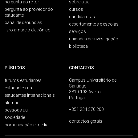
pergunta ao reitor
sobre a ua
pergunta ao provedor do
cursos
estudante
candidaturas
canal de denúncias
departamentos e escolas
livro amarelo eletrónico
serviços
unidades de investigação
biblioteca
PÚBLICOS
CONTACTOS
Campus Universitário de
futuros estudantes
Santiago
estudantes ua
3810-193 Aveiro
estudantes internacionais
Portugal
alumni
+351 234 370 200
pessoas ua
sociedade
contactos gerais
comunicação e media