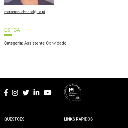
mariamanuelcandal@ua.pt
ESTGA
Assistente Convidado
Categoria:
Rodapé
QUESTÕES
LINKS RÁPIDOS