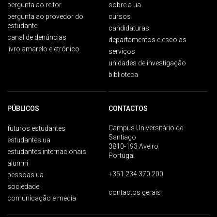
pergunta ao reitor
sobre a ua
pergunta ao provedor do
cursos
estudante
candidaturas
canal de denúncias
departamentos e escolas
livro amarelo eletrónico
serviços
unidades de investigação
biblioteca
PÚBLICOS
CONTACTOS
Campus Universitário de
futuros estudantes
Santiago
estudantes ua
3810-193 Aveiro
estudantes internacionais
Portugal
alumni
+351 234 370 200
pessoas ua
sociedade
contactos gerais
comunicação e media