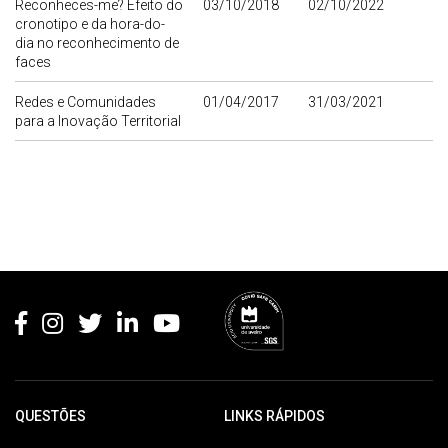
Reconheces-me? Efeito do
03/10/2018
02/10/2022
cronotipo e da hora-do-
dia no reconhecimento de
faces
Redes e Comunidades
01/04/2017
31/03/2021
para a Inovação Territorial
Rodapé
QUESTÕES
LINKS RÁPIDOS