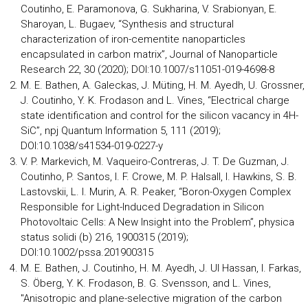
Coutinho, E. Paramonova, G. Sukharina, V. Srabionyan, E.
Sharoyan, L. Bugaev, “Synthesis and structural
characterization of iron-cementite nanoparticles
encapsulated in carbon matrix”, Journal of Nanoparticle
Research 22, 30 (2020); DOI:10.1007/s11051-019-4698-8
M. E. Bathen, A. Galeckas, J. Müting, H. M. Ayedh, U. Grossner,
J. Coutinho, Y. K. Frodason and L. Vines, “Electrical charge
state identification and control for the silicon vacancy in 4H-
SiC”, npj Quantum Information 5, 111 (2019);
DOI:10.1038/s41534-019-0227-y
V. P. Markevich, M. Vaqueiro-Contreras, J. T. De Guzman, J.
Coutinho, P. Santos, I. F. Crowe, M. P. Halsall, I. Hawkins, S. B.
Lastovskii, L. I. Murin, A. R. Peaker, “Boron-Oxygen Complex
Responsible for Light-Induced Degradation in Silicon
Photovoltaic Cells: A New Insight into the Problem”, physica
status solidi (b) 216, 1900315 (2019);
DOI:10.1002/pssa.201900315
M. E. Bathen, J. Coutinho, H. M. Ayedh, J. Ul Hassan, I. Farkas,
S. Öberg, Y. K. Frodason, B. G. Svensson, and L. Vines,
"Anisotropic and plane-selective migration of the carbon