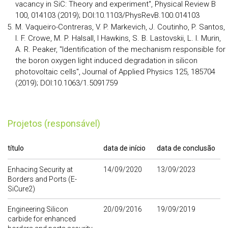
vacancy in SiC: Theory and experiment", Physical Review B
100, 014103 (2019); DOI:10.1103/PhysRevB.100.014103
M. Vaqueiro-Contreras, V. P. Markevich, J. Coutinho, P. Santos,
I. F. Crowe, M. P. Halsall, I Hawkins, S. B. Lastovskii, L. I. Murin,
A. R. Peaker, "Identification of the mechanism responsible for
the boron oxygen light induced degradation in silicon
photovoltaic cells", Journal of Applied Physics 125, 185704
(2019); DOI:10.1063/1.5091759
Projetos (responsável)
título
data de início
data de conclusão
Enhacing Security at
14/09/2020
13/09/2023
Borders and Ports (E-
SiCure2)
Engineering Silicon
20/09/2016
19/09/2019
carbide for enhanced