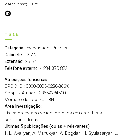
jose.coutinho@ua.pt
Física
Investigador Principal
Categoria:
13.2.2.1
Gabinete:
23174
Extensão:
234 370 823
Telefone externo:
Atribuições funcionais:
ORCID iD : 0000-0003-0280-366X
Scopus Author ID:8659284500
Membro do Lab. /UI: I3N
Área Investigação:
Física do estado sólido, defeitos em estruturas
semicondutoras
Ultimas 5 publicações (ou as + relevantes):
L. Avakyan, A. Manukyan, A. Bogdan, H. Gyulasaryan, J.