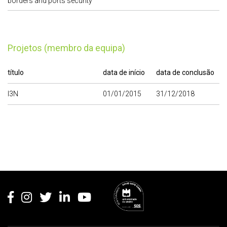
borders and ports security
Projetos (membro da equipa)
título
data de início
data de conclusão
I3N
01/01/2015
31/12/2018
Rodapé