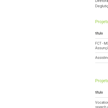
Diretor
Degluti
Proje
título
FCT - M
Assunçã
Assisti
Proje
título
Vocation
speech a