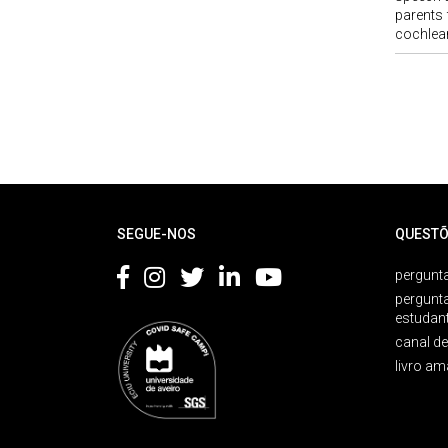
parents f
cochlear
Rodapé
SEGUE-NOS
QUESTÕ
pergunta
pergunt
estudan
canal d
livro am