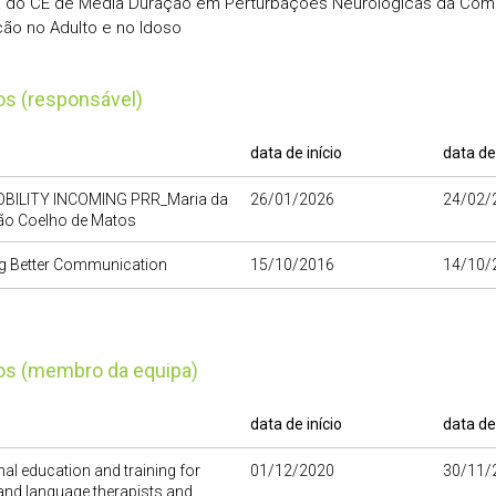
a do CE de Média Duração em Perturbações Neurológicas da Com
ção no Adulto e no Idoso
tos (responsável)
data de início
data de
OBILITY INCOMING PRR_Maria da
26/01/2026
24/02/
o Coelho de Matos
ng Better Communication
15/10/2016
14/10/
tos (membro da equipa)
data de início
data de
al education and training for
01/12/2020
30/11/
nd language therapists and