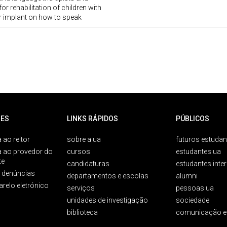
or rehabilitation of children with
 implant on how to speak
ES
LINKS RÁPIDOS
PÚBLICOS
 ao reitor
sobre a ua
futuros estudan
a ao provedor do
cursos
estudantes ua
te
candidaturas
estudantes inte
e denúncias
departamentos e escolas
alumni
arelo eletrónico
serviços
pessoas ua
unidades de investigação
sociedade
biblioteca
comunicação e