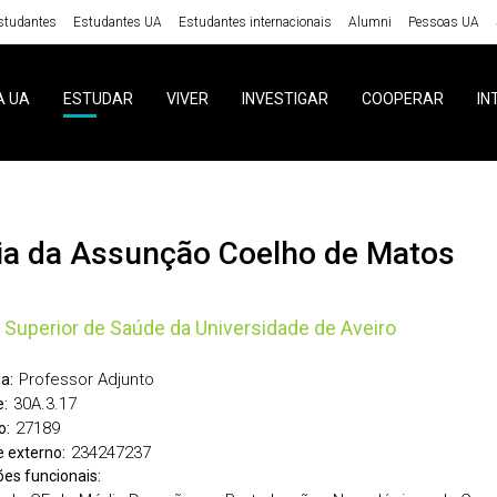
studantes
Estudantes UA
Estudantes internacionais
Alumni
Pessoas UA
A UA
ESTUDAR
VIVER
INVESTIGAR
COOPERAR
IN
ria da Assunção Coelho de Matos
 Superior de Saúde da Universidade de Aveiro
Professor Adjunto
a:
30A.3.17
:
27189
o:
234247237
 externo:
ões funcionais: