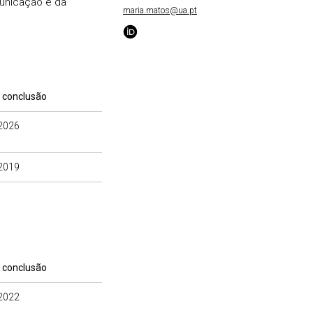
unicação e da
maria.matos@ua.pt
 conclusão
2026
2019
 conclusão
2022