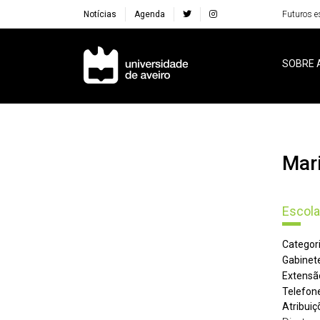
Notícias
Agenda
Futuros e
Navegação Principal
SOBRE 
Ma
Escola
Categori
Gabinete
Extensã
Telefone
Atribuiç