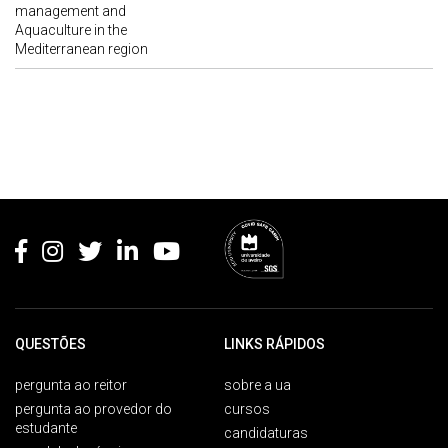
management and
Aquaculture in the
Mediterranean region
Rodapé
QUESTÕES
LINKS RÁPIDOS
pergunta ao reitor
sobre a ua
pergunta ao provedor do
cursos
estudante
candidaturas