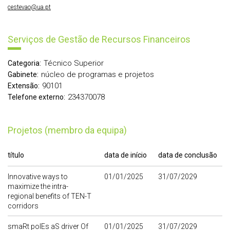
cestevao@ua.pt
Serviços de Gestão de Recursos Financeiros
Técnico Superior
Categoria:
núcleo de programas e projetos
Gabinete:
90101
Extensão:
234370078
Telefone externo:
Projetos (membro da equipa)
título
data de início
data de conclusão
Innovative ways to
01/01/2025
31/07/2029
maximize the intra-
regional benefits of TEN-T
corridors
smaRt polEs aS driver Of
01/01/2025
31/07/2029