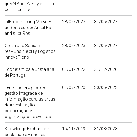
greeN And eNergy effiCient
communitiEs
intErconnecting MoBility
28/02/2023
31/05/2027
acRoss europeAn CitiEs
and subuRbs
Green and Socially
28/02/2023
31/05/2027
resPOnsible ciTy Logistics
InnovaTions
Ecocerâmica e Cristalaria
01/01/2022
31/12/2026
de Portugal
Ferramenta digital de
01/09/2020
30/06/2023
gestão integrada de
informação para as áreas
de investigação,
cooperação e
organização de eventos
Knowledge Exchange in
15/11/2019
31/03/2023
sustainable Fisheries