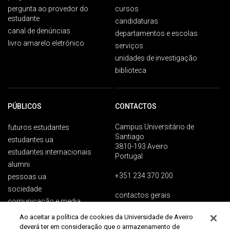
pergunta ao provedor do
cursos
estudante
candidaturas
canal de denúncias
departamentos e escolas
livro amarelo eletrónico
serviços
unidades de investigação
biblioteca
PÚBLICOS
CONTACTOS
Campus Universitário de
futuros estudantes
Santiago
estudantes ua
3810-193 Aveiro
estudantes internacionais
Portugal
alumni
+351 234 370 200
pessoas ua
sociedade
contactos gerais
comunicação e media
Ao aceitar a política de cookies da Universidade de Aveiro
deverá ter em consideração que o armazenamento de