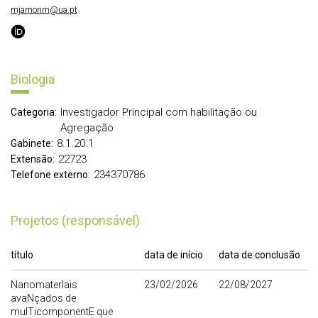
mjamorim@ua.pt
Biologia
Investigador Principal com habilitação ou
Categoria:
Agregação
8.1.20.1
Gabinete:
22723
Extensão:
234370786
Telefone externo:
Projetos (responsável)
título
data de início
data de conclusão
NanomaterIais
23/02/2026
22/08/2027
avaNçados de
mulTicomponentE que