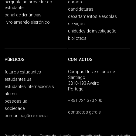
pergunta ao provedor do
cursos
estudante
candidaturas
canal de denúncias
departamentos e escolas
livro amarelo eletrónico
serviços
unidades de investigação
biblioteca
PÚBLICOS
CONTACTOS
Campus Universitário de
futuros estudantes
Santiago
estudantes ua
3810-193 Aveiro
estudantes internacionais
Portugal
alumni
+351 234 370 200
pessoas ua
sociedade
contactos gerais
comunicação e media
Proteção de dados
Termos de utilização
Acessibilidade
Mapa do site