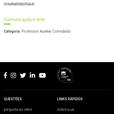
miguelpalmeiro@ua.pt
Comunicação e Arte
Professor Auxiliar Convidado
Categoria:
Rodapé
QUESTÕES
LINKS RÁPIDOS
pergunta ao reitor
sobre a ua