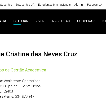
studantes
Estudantes UA
Estudantes internacionais
Alumni
Pessoas UA
A UA
ESTUDAR
VIVER
INVESTIGAR
COOPERAR
IN
nia Cristina das Neves Cruz
os de Gestão Académica
Assistente Operacional
a:
Grupo de 1º e 2º Ciclos
:
52403
o:
234 370 347
 externo: