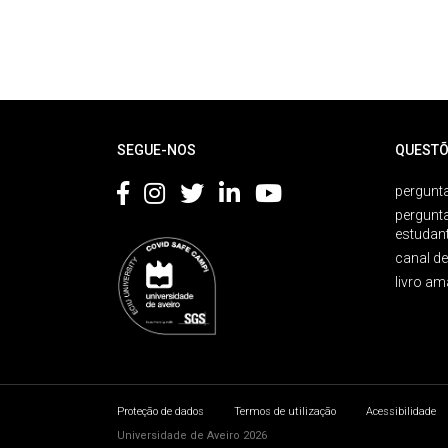
Rodapé
SEGUE-NOS
QUESTÕ
pergunta
pergunt
estudan
canal d
livro am
Proteção de dados
Termos de utilização
Acessibilidade
Universidade de Aveiro 2026