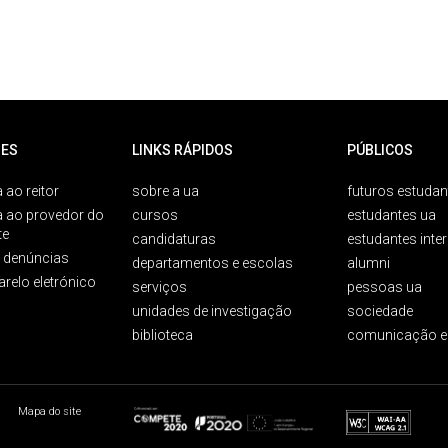
ES
LINKS RÁPIDOS
PÚBLICOS
 ao reitor
sobre a ua
futuros estudan
a ao provedor do
cursos
estudantes ua
te
candidaturas
estudantes inte
e denúncias
departamentos e escolas
alumni
arelo eletrónico
serviços
pessoas ua
unidades de investigação
sociedade
biblioteca
comunicação e
Mapa do site