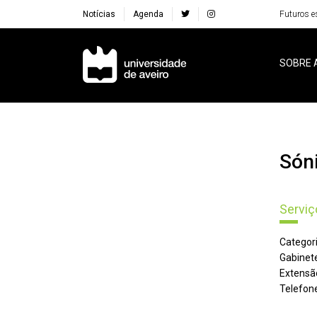
Notícias
Agenda
Futuros e
Navegação Principal
SOBRE 
Só
Serviç
Categori
Gabinete
Extensã
Telefone