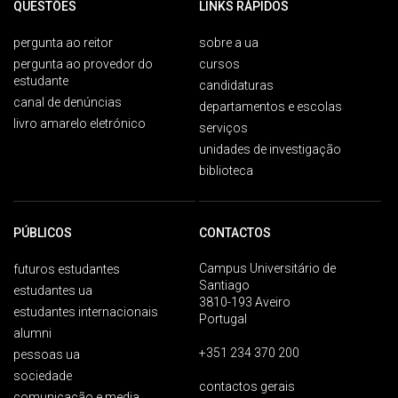
QUESTÕES
LINKS RÁPIDOS
pergunta ao reitor
sobre a ua
pergunta ao provedor do
cursos
estudante
candidaturas
canal de denúncias
departamentos e escolas
livro amarelo eletrónico
serviços
unidades de investigação
biblioteca
PÚBLICOS
CONTACTOS
Campus Universitário de
futuros estudantes
Santiago
estudantes ua
3810-193 Aveiro
estudantes internacionais
Portugal
alumni
+351 234 370 200
pessoas ua
sociedade
contactos gerais
comunicação e media