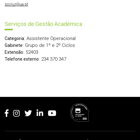
sccruz@ua.pt
Serviços de Gestão Académica
Assistente Operacional
Categoria:
Grupo de 1º e 2º Ciclos
Gabinete:
52403
Extensão:
234 370 347
Telefone externo:
Rodapé