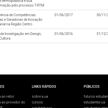
z termoplástica e sua
rmação pelo processo T-RTM
rência de Competências
01/06/2017
30/11/
das e Geradoras de Inovação
ial na Região Centro
o de Investigação em Design,
01/06/2016
31/12/
Cultura
ES
LINKS RÁPIDOS
PÚBLICOS
 ao reitor
sobre a ua
futuros estudan
a ao provedor do
cursos
estudantes ua
te