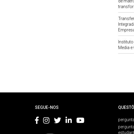
de matri
transfo
Transfe
Integra
Empresar
Institut
Media e 
Rodapé
SEGUE-NOS
QUESTÕ
pergunta
pergunt
estudan