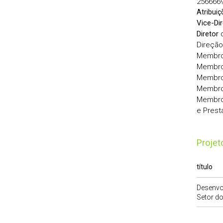
256666
Atribuiç
Vice-Dir
Diretor
d
Direção
Membro
Membro
Membro
Membro
Membro 
e Prest
Proje
título
Desenvol
Setor d