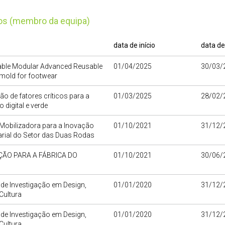
tos (membro da equipa)
data de início
data de
able Modular Advanced Reusable
01/04/2025
30/03/
mold for footwear
 de fatores críticos para a
01/03/2025
28/02/
 digital e verde
Mobilizadora para a Inovação
01/10/2021
31/12/
rial do Setor das Duas Rodas
ÇÃO PARA A FÁBRICA DO
01/10/2021
30/06/
O
o de Investigação em Design,
01/01/2020
31/12/
Cultura
o de Investigação em Design,
01/01/2020
31/12/
Cultura