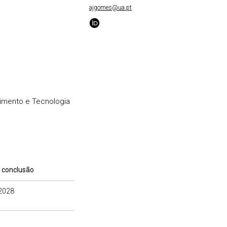
ajgomes@ua.pt
imento e Tecnologia
 conclusão
2028