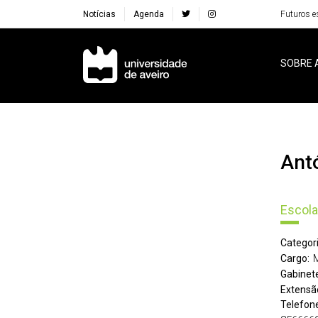
Notícias
Agenda
Futuros e
Navegação Principal
SOBRE 
An
Escola
Categori
Cargo:
Gabinete
Extensã
Telefone