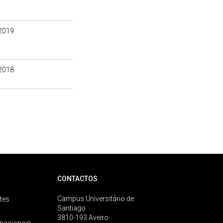
2019
2018
CONTACTOS
Campus Universitário de
tes
Santiago
3810-193 Aveiro