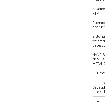
Advanced
RTM
Promoçã
e servi
Sistema 
tratame
baseado
NANO-S
NOVOS 
METÁLI
3D Dento
Reforço
Capacida
área de 
Desenvo