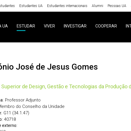
studantes
Estudantes UA
Estudantes internacionais
Alumni
Pessoas UA
A UA
ESTUDAR
VIVER
INVESTIGAR
COOPERAR
IN
tónio José de Jesus Gomes
 Superior de Design, Gestão e Tecnologias da Produção 
Professor Adjunto
a:
Membro do Conselho da Unidade
G11 (34.1.47)
:
40718
o:
 externo: