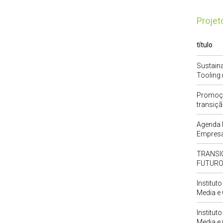
Proje
título
Sustain
Tooling 
Promoção
transição
Agenda 
Empresa
TRANSI
FUTUR
Institut
Media e 
Institut
Media e 