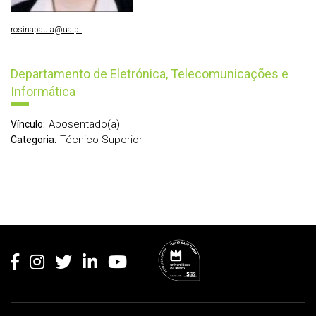
rosinapaula@ua.pt
Departamento de Eletrónica, Telecomunicações e
Informática
Aposentado(a)
Vínculo:
Técnico Superior
Categoria:
Rodapé