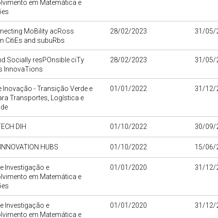
lvimento em Matemática e
ões
necting MoBility acRoss
28/02/2023
31/05/
n CitiEs and subuRbs
d Socially resPOnsible ciTy
28/02/2023
31/05/
cs InnovaTions
 Inovação - Transição Verde e
01/01/2022
31/12/
para Transportes, Logística e
ade
ECH DIH
01/10/2022
30/09/
 INNOVATION HUBS
01/10/2022
15/06/
e Investigação e
01/01/2020
31/12/
lvimento em Matemática e
ões
e Investigação e
01/01/2020
31/12/
lvimento em Matemática e