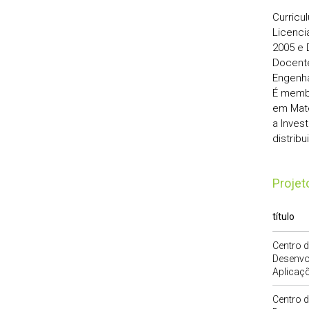
Curricu
Licenci
2005 e 
Docente
Engenha
É membr
em Mate
a Inves
distrib
Proje
título
Centro d
Desenvo
Aplicaç
Centro d