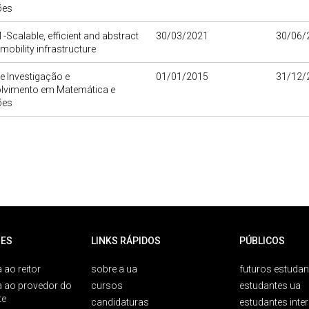
ões
Scalable, efficient and abstract
30/03/2021
30/06/
mobility infrastructure
e Investigação e
01/01/2015
31/12/
lvimento em Matemática e
ões
ES
LINKS RÁPIDOS
PÚBLICOS
 ao reitor
sobre a ua
futuros estudan
a ao provedor do
cursos
estudantes ua
te
candidaturas
estudantes inte