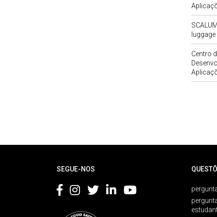
Aplicaç
SCALUM -
luggage 
Centro d
Desenvo
Aplicaç
Rodapé
SEGUE-NOS
QUESTÕ
pergunta
pergunt
estudan