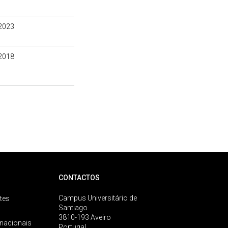
2023
2018
CONTACTOS
Campus Universitário de
tes
Santiago
3810-193 Aveiro
rnacionais
Portugal