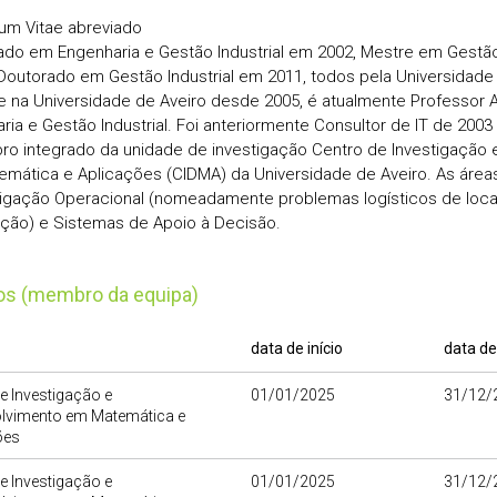
lum Vitae abreviado
ado em Engenharia e Gestão Industrial em 2002, Mestre em Gest
Doutorado em Gestão Industrial em 2011, todos pela Universidade 
 na Universidade de Aveiro desde 2005, é atualmente Professor Au
ria e Gestão Industrial. Foi anteriormente Consultor de IT de 2003
o integrado da unidade de investigação Centro de Investigação
mática e Aplicações (CIDMA) da Universidade de Aveiro. As área
tigação Operacional (nomeadamente problemas logísticos de loca
uição) e Sistemas de Apoio à Decisão.
tos (membro da equipa)
data de início
data de
e Investigação e
01/01/2025
31/12/
lvimento em Matemática e
ões
e Investigação e
01/01/2025
31/12/