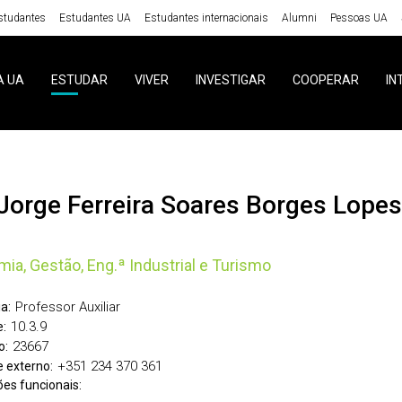
studantes
Estudantes UA
Estudantes internacionais
Alumni
Pessoas UA
A UA
ESTUDAR
VIVER
INVESTIGAR
COOPERAR
IN
i Jorge Ferreira Soares Borges Lopes
ia, Gestão, Eng.ª Industrial e Turismo
Professor Auxiliar
a:
10.3.9
:
23667
o:
+351 234 370 361
 externo:
ões funcionais: