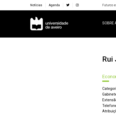
Notícias
Agenda
Futuros e
Navegação Principal
SOBRE 
Ru
Econom
Categori
Gabinete
Extensã
Telefone
Atribuiç