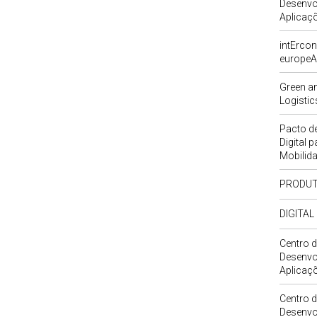
Desenvo
Aplicaç
intErcon
europeA
Green an
Logisti
Pacto de
Digital 
Mobilid
PRODUT
DIGITAL
Centro d
Desenvo
Aplicaç
Centro d
Desenvo