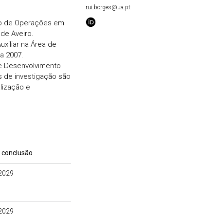
rui.borges@ua.pt
ão de Operações em
de Aveiro.
xiliar na Área de
 a 2007.
 e Desenvolvimento
s de investigação são
lização e
 conclusão
2029
2029