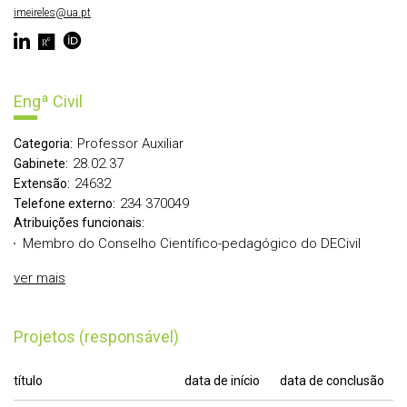
imeireles@ua.pt
Engª Civil
Professor Auxiliar
Categoria:
28.02.37
Gabinete:
24632
Extensão:
234 370049
Telefone externo:
Atribuições funcionais:
Membro do Conselho Científico-pedagógico do DECivil
ver mais
Projetos (responsável)
título
data de início
data de conclusão