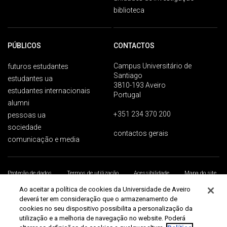
biblioteca
PÚBLICOS
CONTACTOS
Campus Universitário de
futuros estudantes
Santiago
estudantes ua
3810-193 Aveiro
estudantes internacionais
Portugal
alumni
+351 234 370 200
pessoas ua
sociedade
contactos gerais
comunicação e media
Proteção de dados
Termos de utilização
Acessibilidade
Mapa do site
Universidade de Aveiro 2026
Ao aceitar a política de cookies da Universidade de Aveiro
deverá ter em consideração que o armazenamento de
cookies no seu dispositivo possibilita a personalização da
utilização e a melhoria de navegação no website. Poderá