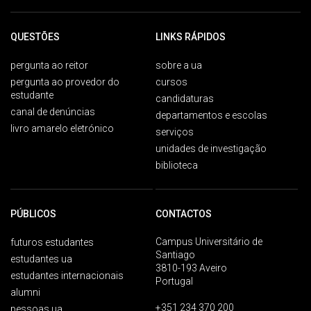
QUESTÕES
LINKS RÁPIDOS
pergunta ao reitor
sobre a ua
pergunta ao provedor do
cursos
estudante
candidaturas
canal de denúncias
departamentos e escolas
livro amarelo eletrónico
serviços
unidades de investigação
biblioteca
PÚBLICOS
CONTACTOS
Campus Universitário de
futuros estudantes
Santiago
estudantes ua
3810-193 Aveiro
estudantes internacionais
Portugal
alumni
+351 234 370 200
pessoas ua