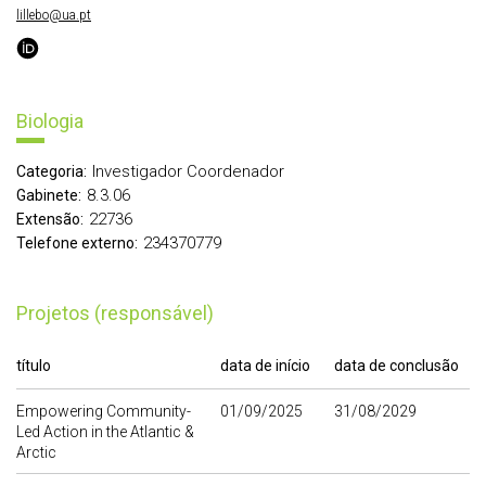
lillebo@ua.pt
Biologia
Investigador Coordenador
Categoria:
8.3.06
Gabinete:
22736
Extensão:
234370779
Telefone externo:
Projetos (responsável)
título
data de início
data de conclusão
Empowering Community-
01/09/2025
31/08/2029
Led Action in the Atlantic &
Arctic