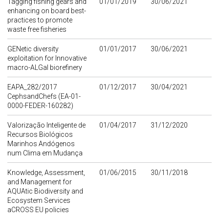
Tagging fishing gears and
01/01/2019
30/06/2021
enhancing on board best-
practices to promote
waste free fisheries
GENetic diversity
01/01/2017
30/06/2021
exploitation for Innovative
macro-ALGal biorefinery
EAPA_282/2017
01/12/2017
30/04/2021
CephsandChefs (EA-01-
0000-FEDER-160282)
Valorização Inteligente de
01/04/2017
31/12/2020
Recursos Biológicos
Marinhos Andógenos
num Clima em Mudança
Knowledge, Assessment,
01/06/2015
30/11/2018
and Management for
AQUAtic Biodiversity and
Ecosystem Services
aCROSS EU policies