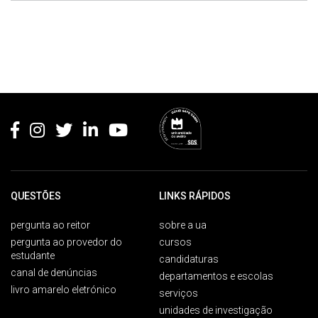
Rodapé
QUESTÕES
LINKS RÁPIDOS
pergunta ao reitor
sobre a ua
pergunta ao provedor do
cursos
estudante
candidaturas
canal de denúncias
departamentos e escolas
livro amarelo eletrónico
serviços
unidades de investigação