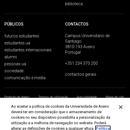
biblioteca
PÚBLICOS
CONTACTOS
Campus Universitário de
futuros estudantes
Santiago
estudantes ua
3810-193 Aveiro
estudantes internacionais
Portugal
alumni
+351 234 370 200
pessoas ua
sociedade
contactos gerais
comunicação e media
Proteção de dados
Termos de utilização
Acessibilidade
Mapa do site
Universidade de Aveiro 2026
Ao aceitar a política de cookies da Universidade de Aveiro
deverá ter em consideração que o armazenamento de
cookies no seu dispositivo possibilita a personalização da
utilização e a melhoria de navegação no website. Poderá
alterar as definições de cookies a qualquer altura.
Política