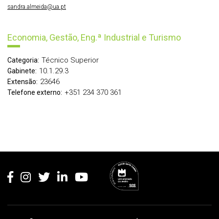
sandra.almeida@ua.pt
Economia, Gestão, Eng.ª Industrial e Turismo
Técnico Superior
Categoria:
10.1.29.3
Gabinete:
23646
Extensão:
+351 234 370 361
Telefone externo:
Rodapé