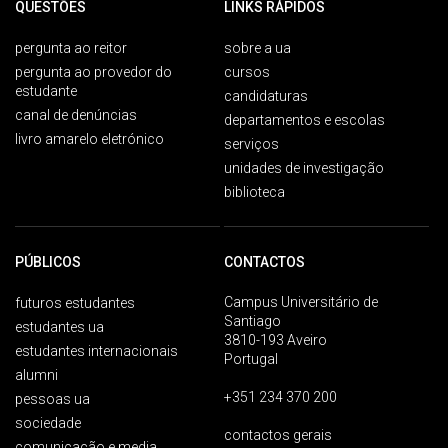
QUESTÕES
LINKS RÁPIDOS
pergunta ao reitor
sobre a ua
pergunta ao provedor do
cursos
estudante
candidaturas
canal de denúncias
departamentos e escolas
livro amarelo eletrónico
serviços
unidades de investigação
biblioteca
PÚBLICOS
CONTACTOS
Campus Universitário de
futuros estudantes
Santiago
estudantes ua
3810-193 Aveiro
estudantes internacionais
Portugal
alumni
+351 234 370 200
pessoas ua
sociedade
contactos gerais
comunicação e media