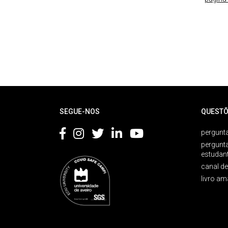
Rodapé
SEGUE-NOS
QUESTÕ
pergunta
pergunt
estudan
canal d
livro am