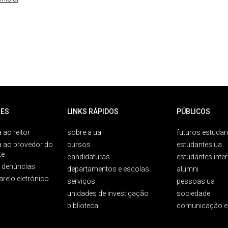
ES
LINKS RÁPIDOS
PÚBLICOS
 ao reitor
sobre a ua
futuros estudan
a ao provedor do
cursos
estudantes ua
te
candidaturas
estudantes inte
e denúncias
departamentos e escolas
alumni
arelo eletrónico
serviços
pessoas ua
unidades de investigação
sociedade
biblioteca
comunicação e