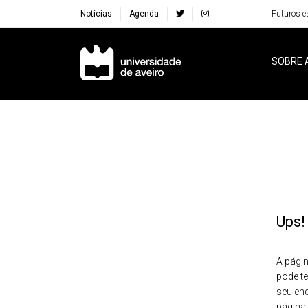
Notícias
Agenda
Futuros e
Navegação Principal
SOBRE 
Ups!
A págin
pode te
seu en
página 