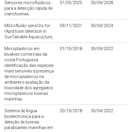
Sensores microfluídicos
01/05/2025
30/04/2028
para a detecção rápida de
cianotoxinas
MiCrofluidic sensOrs for
09/11/2021
30/04/2024
rApid toxin detection in
SusTainable AquacuLture;
Microplasticos em
01/10/2018
30/09/2022
bivalves comerciais da
costa Portuguesa:
identificação das espécies
mais sensíveis a presença
de microplasticos no
ambiente e avaliação da
toxicidade dos agregados
microplasticos-toxinas
marinhas.
Sistema de língua
20/10/2018
30/04/2022
bioelectronica para a
deteção de toxinas
paralisantes marinhas em