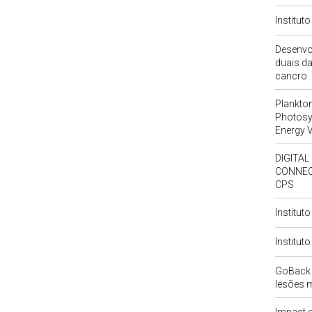
Institut
Desenvo
duais da
cancro
Plankton-
Photosyn
Energy 
DIGITAL
CONNECT
CPS
Institut
Institut
GoBack 
lesões 