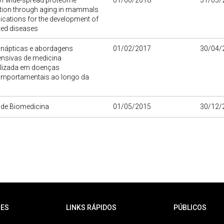
of wide-spread proteome
01/06/2018
31/05/
tion through aging in mammals
ications for the development of
ted diseases
inápticas e abordagens
01/02/2017
30/04/
nsivas de medicina
lizada em doenças
mportamentais ao longo da
o de Biomedicina
01/05/2015
30/12/
ES
LINKS RÁPIDOS
PÚBLICOS