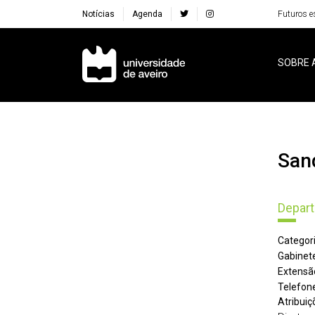
Notícias
Agenda
Futuros e
Navegação Principal
SOBRE 
Sa
Depart
Categori
Gabinete
Extensã
Telefone
Atribuiç