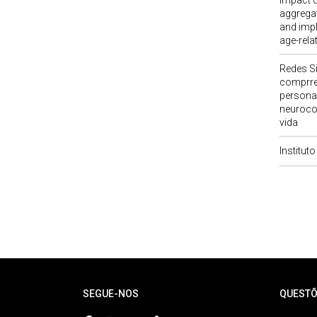
Impact 
aggrega
and impl
age-rela
Redes S
comprre
persona
neuroco
vida
Institut
Rodapé
SEGUE-NOS
QUESTÕ