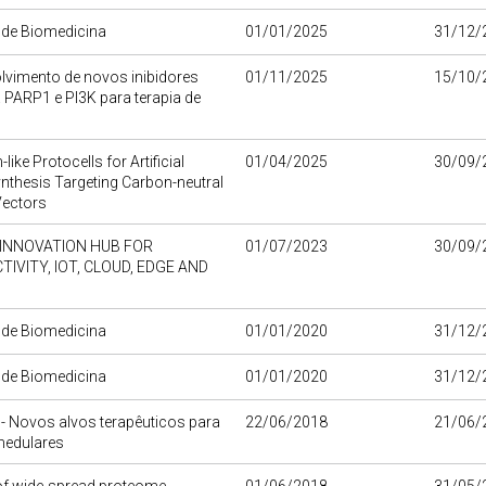
o de Biomedicina
01/01/2025
31/12/
lvimento de novos inibidores
01/11/2025
15/10/
 PARP1 e PI3K para terapia de
like Protocells for Artificial
01/04/2025
30/09/
thesis Targeting Carbon-neutral
Vectors
 INNOVATION HUB FOR
01/07/2023
30/09/
IVITY, IOT, CLOUD, EDGE AND
o de Biomedicina
01/01/2020
31/12/
o de Biomedicina
01/01/2020
31/12/
- Novos alvos terapêuticos para
22/06/2018
21/06/
medulares