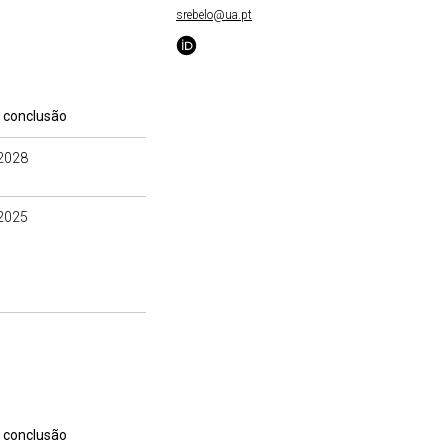
srebelo@ua.pt
 conclusão
2028
2025
 conclusão