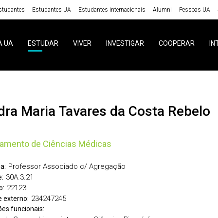
studantes
Estudantes UA
Estudantes internacionais
Alumni
Pessoas UA
A UA
ESTUDAR
VIVER
INVESTIGAR
COOPERAR
IN
ndra Maria Tavares da Costa Rebelo
amento de Ciências Médicas
Professor Associado c/ Agregação
a:
30A.3.21
:
22123
o:
234247245
 externo:
ões funcionais: