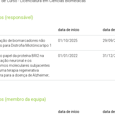
a de Curso - Licenciatura em Ciências Biomédicas
tos (responsável)
data de início
data de
icação de biomarcadores não
01/10/2025
29/09/
s para Distrofia Miotónica tipo 1
 o papel da proteína BRI2 na
01/01/2022
31/12/
iação neuronal e os
mos moleculares subjacentes
ma terapia regenerativa
a para a doença de Alzheimer;
tos (membro da equipa)
data de início
data de