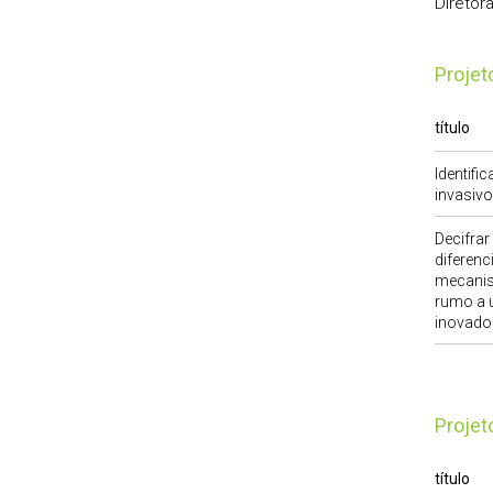
Diretor
Proje
título
Identif
invasivo
Decifrar
diferenc
mecanis
rumo a u
inovador
Proje
título