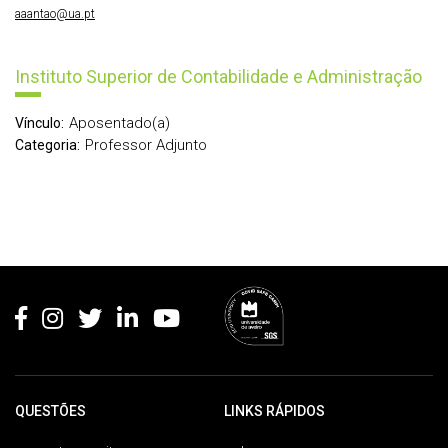
aaantao@ua.pt
Instituto Superior de Contabilidade e Administração
Aposentado(a)
Vínculo:
Professor Adjunto
Categoria:
Rodapé
QUESTÕES
LINKS RÁPIDOS