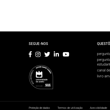
Rodapé
SEGUE-NOS
QUESTÕ
pergunta
pergunt
estudan
canal d
livro am
Proteção de dados
Termos de utilização
Acessibilidade