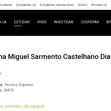
studantes
Estudantes UA
Estudantes internacionais
Alumni
Pessoas UA
A UA
ESTUDAR
VIVER
INVESTIGAR
COOPERAR
IN
ana Miguel Sarmento Castelhano Di
a
Técnico Superior
a:
24473
o:
tos (membro da equipa)