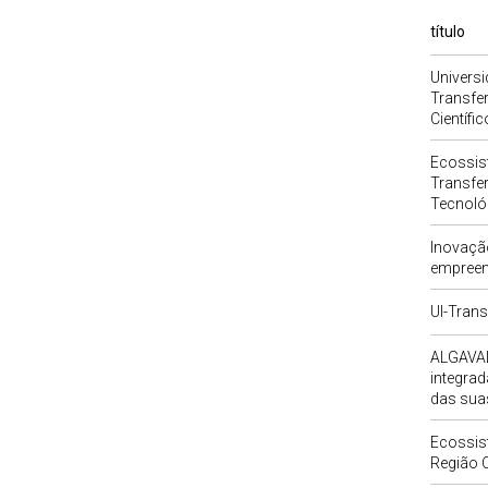
título
Universi
Transfe
Científi
Ecossis
Transfe
Tecnoló
Inovaçã
empreen
UI-Trans
ALGAVAL
integra
das sua
Ecossist
Região 