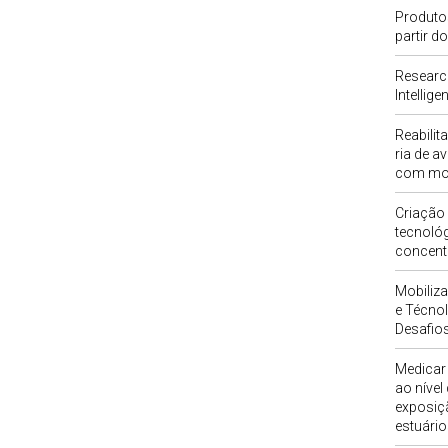
Produto
partir d
Researc
Intellig
Reabili
ria de a
com mo
Criação
tecnoló
concent
Mobiliza
e Técno
Desafio
Medicar 
ao nível
exposiç
estuário