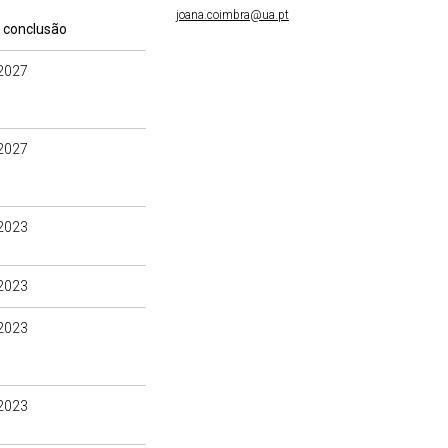
joana.coimbra@ua.pt
 conclusão
2027
2027
2023
2023
2023
2023