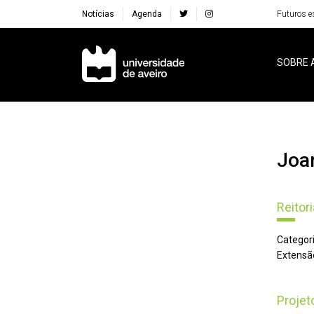
Notícias
Agenda
Futuros e
Navegação Principal
SOBRE 
Jo
Reitori
Categori
Extensã
Proje