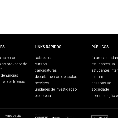
ES
LINKS RÁPIDOS
PÚBLICOS
 ao reitor
sobre a ua
futuros estudan
a ao provedor do
cursos
estudantes ua
te
candidaturas
estudantes inte
e denúncias
departamentos e escolas
alumni
arelo eletrónico
serviços
pessoas ua
unidades de investigação
sociedade
biblioteca
comunicação e
Mapa do site