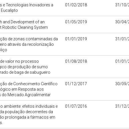
s e Tecnologias Inovadores a
01/02/2018
31/10/
o Eucalipto
h and Development of an
01/05/2019
30/04/
ent Robotic Cleaning System
tação de zonas contaminadas da
01/01/2019
31/01/
veiro através da recolonização
liço
 de valor no processo
01/08/2018
01/01/
gico de produção de sumo
rado de baga de sabugueiro
ção de Conhecimento Científico
01/12/2017
30/09/
lógico em Resposta aos
s do Mercado Agroalimentar
o ambiente: efeitos individuais e
01/07/2016
31/12/
 da população decorrentes da
ão prolongada a fármacos em
s.