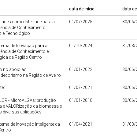
data de início
data de
dades como Interface para a
01/07/2025
30/06/
rência de Conhecimento
co e Tecnológico
tema de Inovação para a
01/10/2024
31/03/
rência de Conhecimento e
gica da Região Centro
o no apoio ao
01/01/2022
30/06/
dedorismo na Região de Aveiro
fer
01/07/2021
30/06/
OR - MicroALGAs: produção
01/01/2018
30/06/
da e VALORização da biomassa e
s diversas aplicações
ema de Inovação Inteligente da
01/04/2021
31/03/
Centro