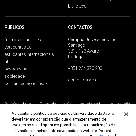
biblioteca
PÚBLICOS
CONTACTOS
Campus Universitário de
futuros estudantes
Santiago
estudantes ua
3810-193 Aveiro
estudantes internacionais
Portugal
alumni
+351 234 370 200
pessoas ua
sociedade
contactos gerais
comunicação e media
Proteção de dados
Termos de utilização
Acessibilidade
Mapa do site
Universidade de Aveiro 2026
Ao aceitar a política de cookies da Universidade de Aveiro
deverá ter em consideração que o armazenamento de
cookies no seu dispositivo possibilita a personalização da
utilização e a melhoria de navegação no website. Poderá