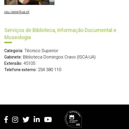
ceu.vieira@ua.pt
Serviços de Biblioteca, Informação Documental e
Museologia
Técnico Superior
Categoria:
Biblioteca Domingos Cravo (ISCA-UA)
Gabinete:
45105
Extensão:
234 380 110
Telefone externo:
Rodapé