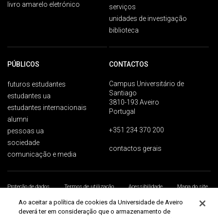
livro amarelo eletrónico
serviços
unidades de investigação
biblioteca
PÚBLICOS
CONTACTOS
Campus Universitário de
futuros estudantes
Santiago
estudantes ua
3810-193 Aveiro
estudantes internacionais
Portugal
alumni
+351 234 370 200
pessoas ua
sociedade
contactos gerais
comunicação e media
Proteção de dados
Termos de utilização
Acessibilidade
Mapa do site
Universidade de Aveiro 2026
Ao aceitar a política de cookies da Universidade de Aveiro
deverá ter em consideração que o armazenamento de