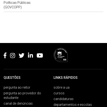
Políticas Públicas
(GOVCOPP)
Rodapé
QUESTÕES
LINKS RÁPIDOS
pergunta ao reitor
sobre a ua
pergunta ao provedor do
cursos
estudante
candidaturas
canal de denúncias
departamentos e escolas