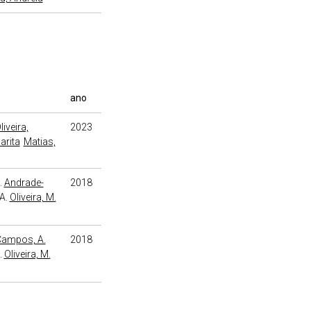
ano
liveira,
2023
arita
Matias,
.
Andrade-
2018
A.
Oliveira, M.
Campos, A.
2018
.
Oliveira, M.