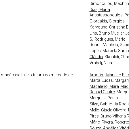
Dimopoulou, Machri
Dias, Marta
Anastassopoulos, Pan
Giorgakis, Giorgios
Karvouna, Christina Ei
Lins, Bruno
Mueller, J
S.
Rodrigues, Mário
Röhrig-Mahhou, Sabi
Lopes, Marcela Samp
Cláudia
Skoulidi, Char
Vrabelj, Nina
mação digital e o futuro do mercado de
Amorim, Marlene
Ferr
Marta
Lucas, Margar
Madaleno, Mara
Madu
Raquel Castro
Marque
Marques, Paulo
Silva, Gabriel da Roc
Mello, Gisela
Oliveira,
Pires, Bruno Vilhena
R
Mário
Rivera, Robert
Souza, Angélica
Vitór