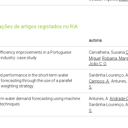
cações de artigos registados no RIA
autoria
fficiency improvements in a Portuguese
Carvalheira, Susana
O
industry: case study
Miguel
Robaina, Marg
João C. O.
d performance in the short-term water
Sardinha-Lourenço, A
orecasting through the use of a parallel
Campos, A.
Antunes, 
 weighting strategy
S.
erm water demand forecasting using machine
Antunes, A.
Andrade-
 techniques
Sardinha-Lourenço, A
S.