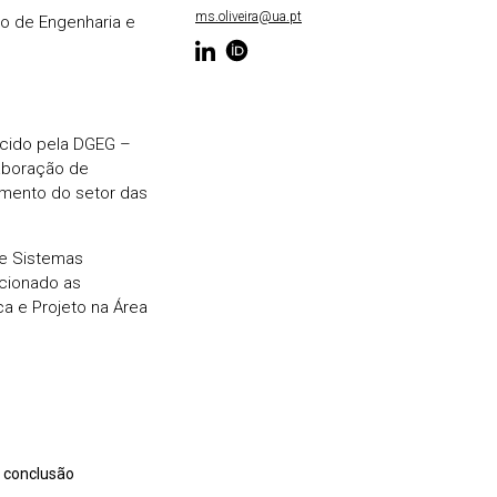
ms.oliveira@ua.pt
o de Engenharia e
ecido pela DGEG –
laboração de
tamento do setor das
de Sistemas
ecionado as
ca e Projeto na Área
 conclusão