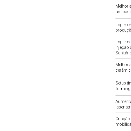
Melhoria
um caso
Impleme
produçã
Impleme
injeção 
Sanitário
Melhoria
cerâmic
Setup t
forming 
Aumento
laser a
Criação 
mobilid