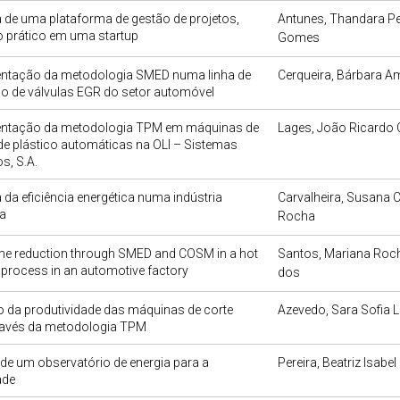
 de uma plataforma de gestão de projetos,
Antunes, Thandara Pe
 prático em uma startup
Gomes
ntação da metodologia SMED numa linha de
Cerqueira, Bárbara A
o de válvulas EGR do setor automóvel
ntação da metodologia TPM em máquinas de
Lages, João Ricardo 
de plástico automáticas na OLI – Sistemas
s, S.A.
 da eficiência energética numa indústria
Carvalheira, Susana C
a
Rocha
ime reduction through SMED and COSM in a hot
Santos, Mariana Roc
process in an automotive factory
dos
 da produtividade das máquinas de corte
Azevedo, Sara Sofia 
través da metodologia TPM
de um observatório de energia para a
Pereira, Beatriz Isabe
ade