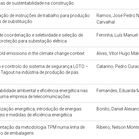
ias de sustentabilidade na construção
zação de instruções de trabalho para produção
Ramos, José Pedro 
 de substituição
Carvalhal
e coordenação e seletividade e seleção de
Ferrinha, Luís Manuel
 proteção para subestação elétrica
d emissions in the climate change context
Alves, Vítor Hugo Ma
a e controlo do sistema de segurança LOTO –
Catarino, Pedro Cura
Tagout na indústria de produção de pás
bilidade ambiental e eficiência energética nas
Fernandes, Eduarda M
e uma empresa de telecomunicações
ização energética, introdução de energias
Bonito, Daniel Alexand
is e medidas de eficiência energética
ntação da metodologia TPM numa linha de
Ribeiro, Nelson Monte
o de embalagens