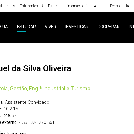
studantes
Estudantes UA
Estudantes internacionais
Alumni
Pessoas UA
A UA
ESTUDAR
VIVER
INVESTIGAR
COOPERAR
IN
guel da Silva Oliveira
ia, Gestão, Eng.ª Industrial e Turismo
Assistente Convidado
a:
10.2.15
:
23637
o:
351 234 370 361
 externo:
ões funcionais: