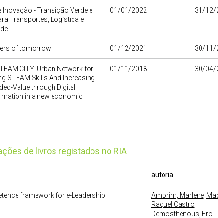
 Inovação - Transição Verde e
01/01/2022
31/12/
para Transportes, Logística e
ade
ders of tomorrow
01/12/2021
30/11/
STEAM CITY: Urban Network for
01/11/2018
30/04/
ng STEAM Skills And Increasing
ed-Value through Digital
rmation in a new economic
cações de livros registados no RIA
autoria
tence framework for e-Leadership
Amorim, Marlene
Mad
Raquel Castro
Demosthenous, Ero