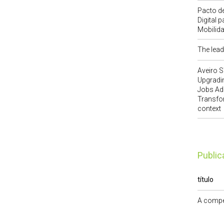
Pacto de
Digital 
Mobilid
The lea
Aveiro 
Upgradi
Jobs Add
Transfo
context
publi
título
A compe