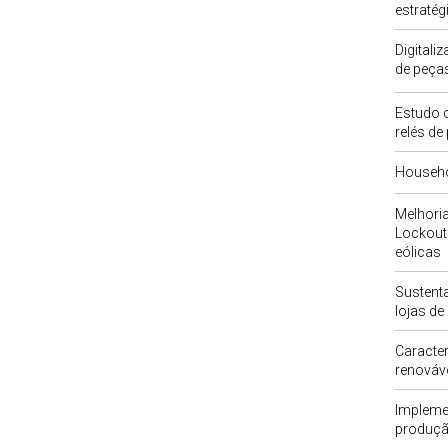
estratég
Digitali
de peças
Estudo d
relés de
Househol
Melhori
Lockout 
eólicas
Sustenta
lojas d
Caracter
renováve
Impleme
produçã