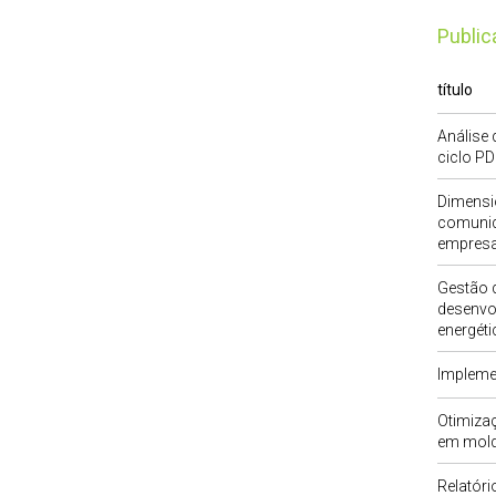
publi
título
Análise
ciclo P
Dimensi
comunid
empresa
Gestão d
desenvo
energéti
Impleme
Otimiza
em mold
Relatóri