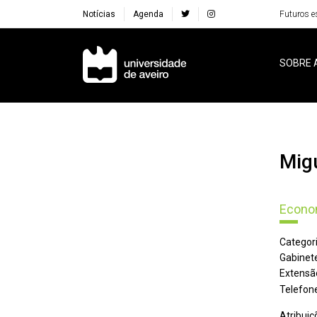
Notícias
Agenda
Futuros e
Navegação Principal
SOBRE 
Mi
Econom
Categori
Gabinete
Extensã
Telefone
Atribuiç