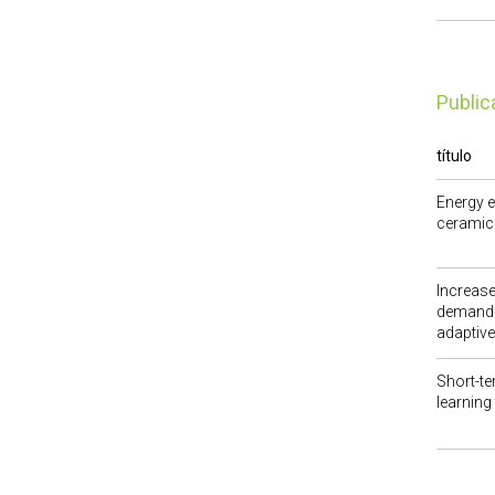
publi
título
Energy e
ceramic 
Increase
demand f
adaptive
Short-t
learning