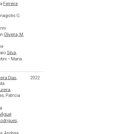
na
Ferreira
agiotis G.
rini
an
Oliveira, M.
ne
aio
Silva,
itini – Maria
eira Dias,
2022
ida
reira,
s, Patrícia
ha
 Miguel
odrigues,
o
ia, Andreia