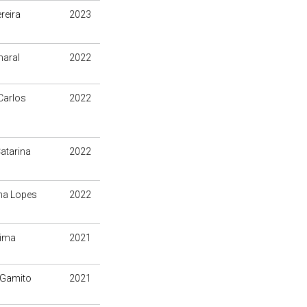
reira
2023
maral
2022
Carlos
2022
atarina
2022
ha Lopes
2022
Lima
2021
l Gamito
2021