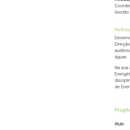
Coorden
Gestão I
perfil b
Desenvo
Direção
auditor
águas.
Na sua 
Energét
discipl
de Ener
Proje
título