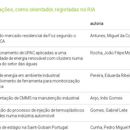
cações, como orientador, registadas no RIA
autoria
 do mercado residencial da Foz segundo o
Antunes, Miguel da C
DCA
onamento de UPAC aplicadas a uma
Rocha, João Filipe M
ade de energia renovável com clusters numa
 do setor das águas
e energia em ambiente industrial:
Pereira, Eduarda Ribei
lvimento de ferramenta para monitorização
ca
ntação de CMMS na manutenção industrial
Anjo, Inês Gomes
ção do processo de injeção de termoplásticos
Gomes, Gabriel Leite
es numa indústria automóvel
o de estágio na Saint-Gobain Portugal:
Cunha, Pedro Miguel 