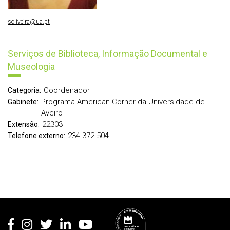
soliveira@ua.pt
Serviços de Biblioteca, Informação Documental e
Museologia
Coordenador
Categoria:
Programa American Corner da Universidade de
Gabinete:
Aveiro
22303
Extensão:
234 372 504
Telefone externo:
Rodapé