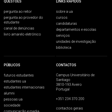
QUESTÕES
LINKS RÁPIDOS
pergunta ao reitor
sobre a ua
pergunta ao provedor do
cursos
estudante
candidaturas
canal de denúncias
departamentos e escolas
livro amarelo eletrónico
serviços
unidades de investigação
biblioteca
PÚBLICOS
CONTACTOS
Campus Universitário de
futuros estudantes
Santiago
estudantes ua
3810-193 Aveiro
estudantes internacionais
Portugal
alumni
+351 234 370 200
pessoas ua
sociedade
contactos gerais
comunicação e media