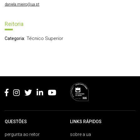
daniela.mieiro@ua.pt
Reitoria
Técnico Superior
Categoria:
Rodapé
QUESTÕES
LINKS RÁPIDOS
pergunta ao reitor
sobre a ua