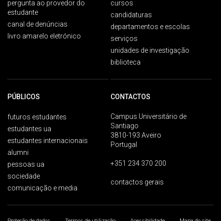
pergunta ao provedor do
cursos
estudante
candidaturas
canal de denúncias
departamentos e escolas
livro amarelo eletrónico
serviços
unidades de investigação
biblioteca
PÚBLICOS
CONTACTOS
Campus Universitário de
futuros estudantes
Santiago
estudantes ua
3810-193 Aveiro
estudantes internacionais
Portugal
alumni
+351 234 370 200
pessoas ua
sociedade
contactos gerais
comunicação e media
Proteção de dados
Termos de utilização
Acessibilidade
Mapa do site