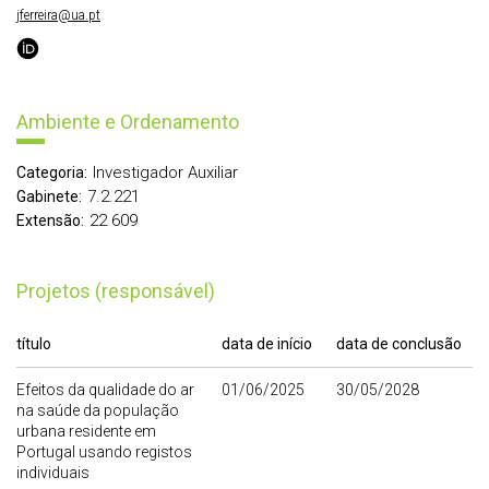
jferreira@ua.pt
Ambiente e Ordenamento
Investigador Auxiliar
Categoria:
7.2.221
Gabinete:
22 609
Extensão:
Projetos (responsável)
título
data de início
data de conclusão
Efeitos da qualidade do ar
01/06/2025
30/05/2028
na saúde da população
urbana residente em
Portugal usando registos
individuais