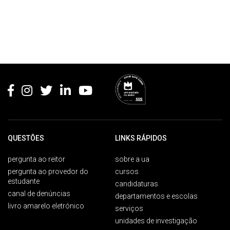
Rodapé
QUESTÕES
LINKS RÁPIDOS
pergunta ao reitor
sobre a ua
pergunta ao provedor do
cursos
estudante
candidaturas
canal de denúncias
departamentos e escolas
livro amarelo eletrónico
serviços
unidades de investigação