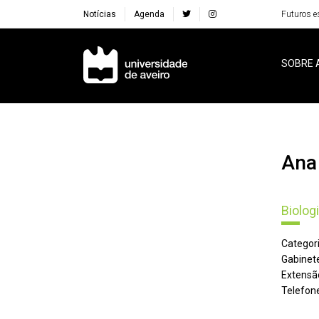
Notícias
Agenda
Futuros e
Navegação Principal
SOBRE 
An
Biolog
Categori
Gabinete
Extensã
Telefone