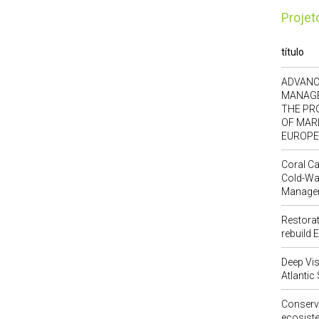
Proje
título
ADVANC
MANAGE
THE PR
OF MAR
EUROPE
Coral Ca
Cold-Wat
Manage
Restorat
rebuild
Deep Vis
Atlantic
Conserv
ecosist