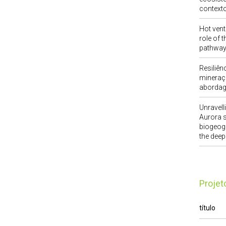
context
Hot vent
role of t
pathway
Resiliên
mineraç
abordag
Unravell
Aurora 
biogeogr
the dee
Proje
título