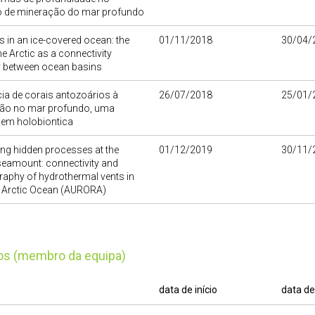
o de mineração do mar profundo
s in an ice-covered ocean: the
01/11/2018
30/04/
he Arctic as a connectivity
 between ocean basins
cia de corais antozoários à
26/07/2018
25/01/
ão no mar profundo, uma
em holobiontica
ing hidden processes at the
01/12/2019
30/11/
seamount: connectivity and
aphy of hydrothermal vents in
p Arctic Ocean (AURORA)
tos (membro da equipa)
data de início
data de