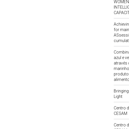
WOMEN 
INTELL
CAPACI
Achievi
for main
ASsessin
cumulat
Combina
azul e v
através
marinho
produto
alimento
Bringing
Light
Centro d
CESAM
Centro d