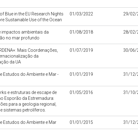
of Blue in the EU Research Nights
01/03/2022
29/02/
re Sustainable Use of the Ocean
e impactos ambientais da
01/08/2018
28/02/
ão no mar profundo
DENA+: Mais Coordenações,
01/07/2019
30/06/
ernacionalização da
gação da UA
e Estudos do Ambiente e Mar -
01/01/2019
31/12/
ks e estruturas de escape de
01/05/2016
31/10/
 no Esporão da Estremadura:
ões para a geologia regional,
 e sistemas petrolíferos.
de Estudos do Ambiente e Mar
01/01/2015
31/12/