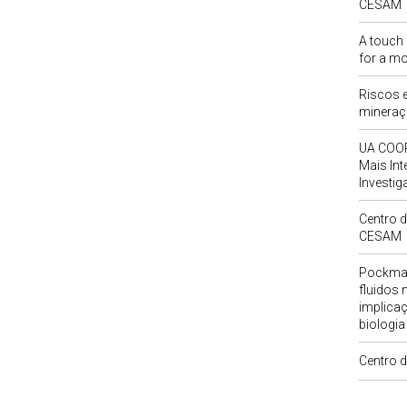
CESAM
A touch 
for a mo
Riscos 
mineraç
UA COOR
Mais Int
Investi
Centro d
CESAM
Pockmar
fluidos
implicaç
biologia
Centro 