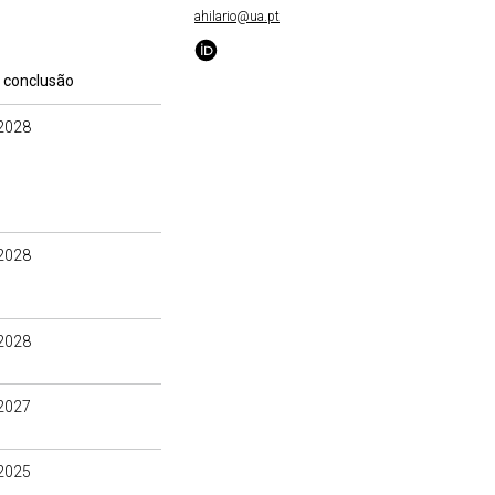
ahilario@ua.pt
 conclusão
2028
2028
2028
2027
2025