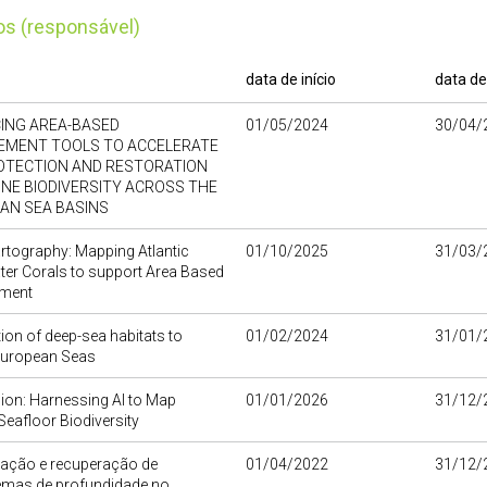
tos (responsável)
data de início
data de
ING AREA-BASED
01/05/2024
30/04/
MENT TOOLS TO ACCELERATE
OTECTION AND RESTORATION
INE BIODIVERSITY ACROSS THE
AN SEA BASINS
rtography: Mapping Atlantic
01/10/2025
31/03/
er Corals to support Area Based
ment
ion of deep-sea habitats to
01/02/2024
31/01/
 European Seas
ion: Harnessing AI to Map
01/01/2026
31/12/
 Seafloor Biodiversity
ação e recuperação de
01/04/2022
31/12/
emas de profundidade no