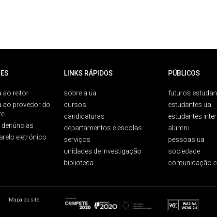
ES
LINKS RÁPIDOS
PÚBLICOS
 ao reitor
sobre a ua
futuros estudan
a ao provedor do
cursos
estudantes ua
te
candidaturas
estudantes inte
e denúncias
departamentos e escolas
alumni
arelo eletrónico
serviços
pessoas ua
unidades de investigação
sociedade
biblioteca
comunicação e
Mapa do site