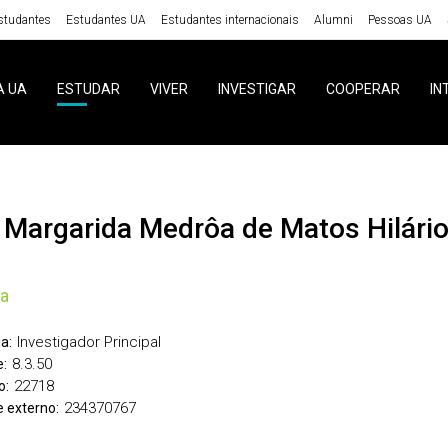
studantes
Estudantes UA
Estudantes internacionais
Alumni
Pessoas UA
A UA
ESTUDAR
VIVER
INVESTIGAR
COOPERAR
IN
a Margarida Medrôa de Matos Hilári
ia
Investigador Principal
a:
8.3.50
:
22718
o:
234370767
 externo: