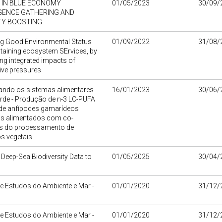
IN BLUE ECONOMY
01/05/2023
30/09/
IGENCE GATHERING AND
TY BOOSTING
ng Good Environmental Status
01/09/2022
31/08/
taining ecosystem SErvices, by
g integrated impacts of
ive pressures
ndo os sistemas alimentares
16/01/2023
30/06/
erde - Produção de n-3 LC-PUFA
 de anfípodes gamarídeos
s alimentados com co-
s do processamento de
s vegetais
 Deep-Sea Biodiversity Data to
01/05/2025
30/04/
e Estudos do Ambiente e Mar -
01/01/2020
31/12/
e Estudos do Ambiente e Mar -
01/01/2020
31/12/