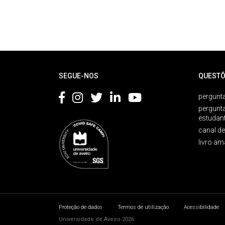
Rodapé
SEGUE-NOS
QUESTÕ
pergunta
pergunt
estudan
canal d
livro am
Proteção de dados
Termos de utilização
Acessibilidade
Universidade de Aveiro 2026