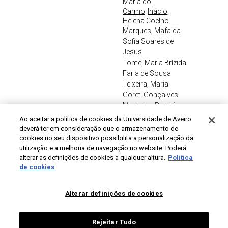
Maria do
Carmo
Inácio,
Helena Coelho
Marques, Mafalda
Sofia Soares de
Jesus
Tomé, Maria Brízida
Faria de Sousa
Teixeira, Maria
Goreti Gonçalves
Monteiro, Patrícia
Gonçalves
Ao aceitar a política de cookies da Universidade de Aveiro
deverá ter em consideração que o armazenamento de
TheoFrameAccountability:
Ferreira, Augusta da
2022
cookies no seu dispositivo possibilita a personalização da
apresentação de resultados:
Conceição Santos
utilização e a melhoria de navegação no website. Poderá
seminário final
(coord.)
Marques,
alterar as definições de cookies a qualquer altura.
Política
Rui Pedro
de cookies
Figueiredo
(coord.)
Costa,
Alterar definições de cookies
Alberto J.
Bandeira, Ana Maria
Alves
Rejeitar Tudo
Santos, Carlos