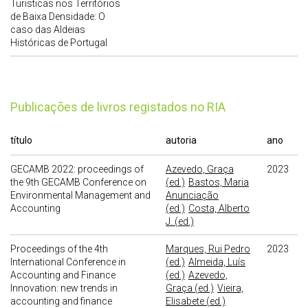
Turisticas nos Territórios
de Baixa Densidade: O
caso das Aldeias
Históricas de Portugal
publicações de livros registados no RIA
título
autoria
ano
GECAMB 2022: proceedings of
Azevedo, Graça
2023
the 9th GECAMB Conference on
(ed.)
Bastos, Maria
Environmental Management and
Anunciação
Accounting
(ed.)
Costa, Alberto
J. (ed.)
Proceedings of the 4th
Marques, Rui Pedro
2023
International Conference in
(ed.)
Almeida, Luís
Accounting and Finance
(ed.)
Azevedo,
Innovation: new trends in
Graça (ed.)
Vieira,
accounting and finance
Elisabete (ed.)