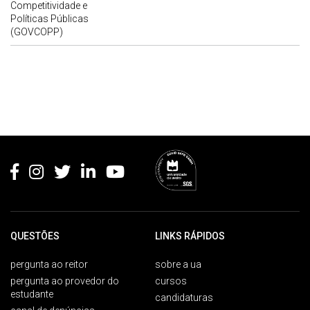
Competitividade e
Políticas Públicas
(GOVCOPP)
Rodapé
QUESTÕES
LINKS RÁPIDOS
pergunta ao reitor
sobre a ua
pergunta ao provedor do
cursos
estudante
candidaturas