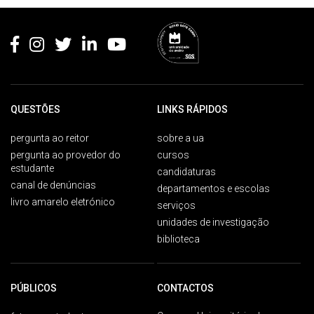
Rodapé
QUESTÕES
LINKS RÁPIDOS
pergunta ao reitor
sobre a ua
pergunta ao provedor do
cursos
estudante
candidaturas
canal de denúncias
departamentos e escolas
livro amarelo eletrónico
serviços
unidades de investigação
biblioteca
PÚBLICOS
CONTACTOS