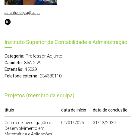
abrunheiroligia@ua.pt
Instituto Superior de Contabilidade e Administração
Professor Adjunto
Categoria:
35A.2.29
Gabinete:
45229
Extensão:
234380110
Telefone externo:
Projetos (membro da equipa)
título
data de início
data de conclusão
Centro de Investigação e
01/01/2025
31/12/2029
Desenvolvimento em
Matemática e Aplicações