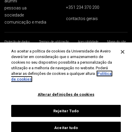
alumni
+351 234 370 200
pessoas ua
sociedade
contactos gerais
comunicação e media
Proteção de dados
Termos de utilização
Acessibilidade
Mapa do site
Universidade de Aveiro 2026
Ao aceitar a política de cookies da Universidade de Aveiro
deverá ter em consideração que o armazenamento de
cookies no seu dispositivo possibilita a personalização da
utilização e a melhoria de navegação no website. Poderá
alterar as definições de cookies a qualquer altura.
Política
de cookies
Alterar definições de cookies
Rejeitar Tudo
Aceitar tudo