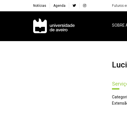
Notícias
Agenda
Futuros e
Navegação Principal
SOBRE 
Lu
Serviç
Categori
Extensã