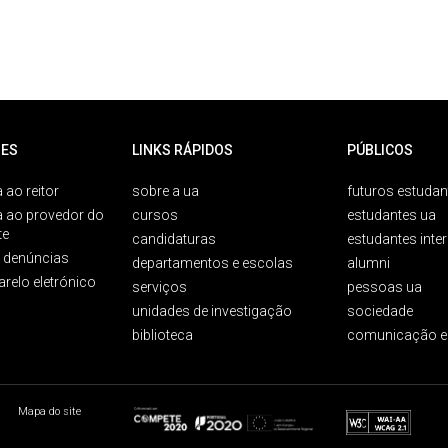
ES
LINKS RÁPIDOS
PÚBLICOS
 ao reitor
sobre a ua
futuros estudan
a ao provedor do
cursos
estudantes ua
te
candidaturas
estudantes inte
e denúncias
departamentos e escolas
alumni
arelo eletrónico
serviços
pessoas ua
unidades de investigação
sociedade
biblioteca
comunicação e
Mapa do site