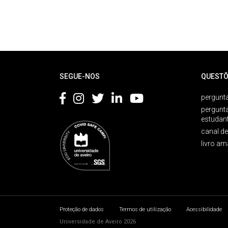
Rodapé
SEGUE-NOS
QUESTÕ
pergunta
pergunt
estudan
canal d
livro am
Proteção de dados
Termos de utilização
Acessibilidade
Universidade de Aveiro 2026