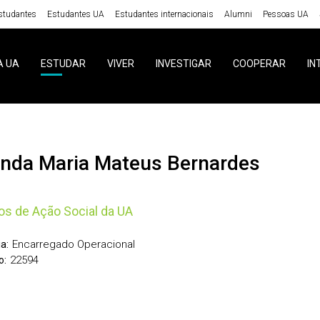
studantes
Estudantes UA
Estudantes internacionais
Alumni
Pessoas UA
A UA
ESTUDAR
VIVER
INVESTIGAR
COOPERAR
IN
cinda Maria Mateus Bernardes
os de Ação Social da UA
Encarregado Operacional
a:
22594
o: