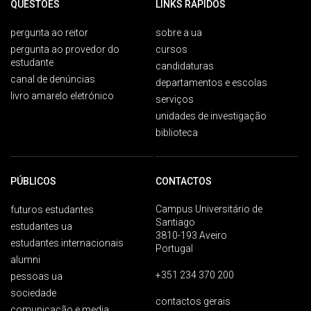
QUESTÕES
LINKS RÁPIDOS
pergunta ao reitor
sobre a ua
pergunta ao provedor do
cursos
estudante
candidaturas
canal de denúncias
departamentos e escolas
livro amarelo eletrónico
serviços
unidades de investigação
biblioteca
PÚBLICOS
CONTACTOS
Campus Universitário de
futuros estudantes
Santiago
estudantes ua
3810-193 Aveiro
estudantes internacionais
Portugal
alumni
+351 234 370 200
pessoas ua
sociedade
contactos gerais
comunicação e media