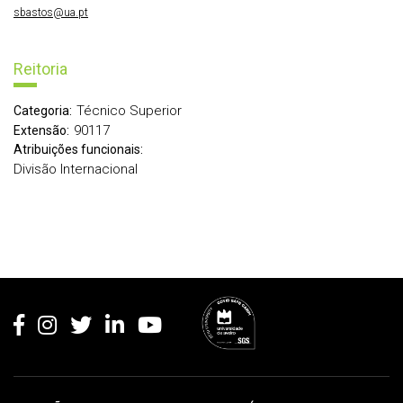
sbastos@ua.pt
Reitoria
Técnico Superior
Categoria:
90117
Extensão:
Atribuições funcionais:
Divisão Internacional
Rodapé