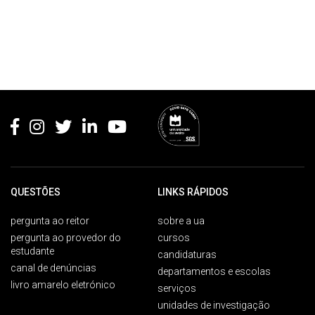
Rodapé
QUESTÕES
LINKS RÁPIDOS
pergunta ao reitor
sobre a ua
pergunta ao provedor do
cursos
estudante
candidaturas
canal de denúncias
departamentos e escolas
livro amarelo eletrónico
serviços
unidades de investigação