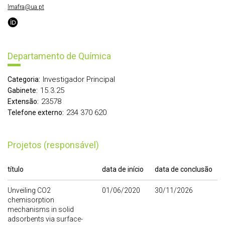
lmafra@ua.pt
Departamento de Química
Investigador Principal
Categoria:
15.3.25
Gabinete:
23578
Extensão:
234 370 620
Telefone externo:
Projetos (responsável)
título
data de início
data de conclusão
Unveiling CO2
01/06/2020
30/11/2026
chemisorption
mechanisms in solid
adsorbents via surface-