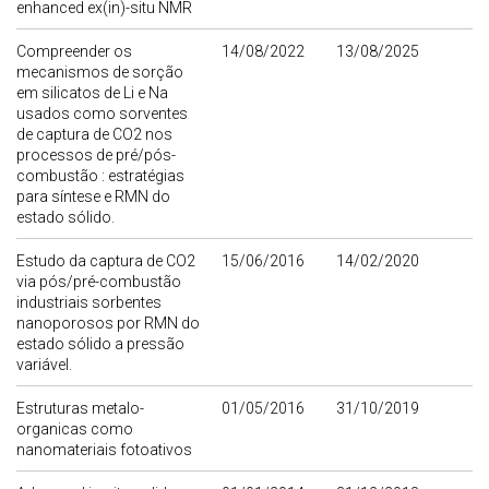
enhanced ex(in)-situ NMR
Compreender os
14/08/2022
13/08/2025
mecanismos de sorção
em silicatos de Li e Na
usados como sorventes
de captura de CO2 nos
processos de pré/pós-
combustão : estratégias
para síntese e RMN do
estado sólido.
Estudo da captura de CO2
15/06/2016
14/02/2020
via pós/pré-combustão
industriais sorbentes
nanoporosos por RMN do
estado sólido a pressão
variável.
Estruturas metalo-
01/05/2016
31/10/2019
organicas como
nanomateriais fotoativos