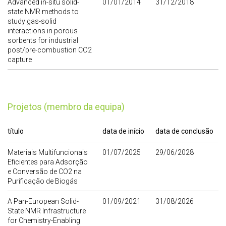
Advanced in-situ solid-
01/01/2014
31/12/2018
state NMR methods to
study gas-solid
interactions in porous
sorbents for industrial
post/pre-combustion CO2
capture
Projetos (membro da equipa)
título
data de início
data de conclusão
Materiais Multifuncionais
01/07/2025
29/06/2028
Eficientes para Adsorção
e Conversão de CO2 na
Purificação de Biogás
A Pan-European Solid-
01/09/2021
31/08/2026
State NMR Infrastructure
for Chemistry-Enabling