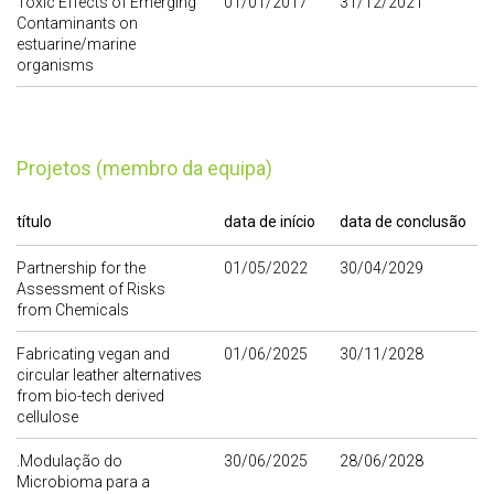
Toxic Effects of Emerging
01/01/2017
31/12/2021
Contaminants on
estuarine/marine
organisms
Projetos (membro da equipa)
título
data de início
data de conclusão
Partnership for the
01/05/2022
30/04/2029
Assessment of Risks
from Chemicals
Fabricating vegan and
01/06/2025
30/11/2028
circular leather alternatives
from bio-tech derived
cellulose
.Modulação do
30/06/2025
28/06/2028
Microbioma para a