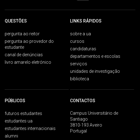
QUESTÕES
LINKS RÁPIDOS
pergunta ao reitor
sobre a ua
pergunta ao provedor do
cursos
estudante
candidaturas
canal de denúncias
departamentos e escolas
livro amarelo eletrónico
serviços
unidades de investigação
biblioteca
PÚBLICOS
CONTACTOS
Campus Universitário de
futuros estudantes
Santiago
estudantes ua
3810-193 Aveiro
estudantes internacionais
Portugal
alumni