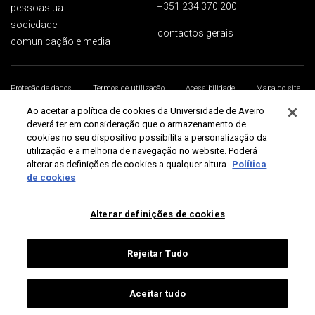
+351 234 370 200
pessoas ua
sociedade
contactos gerais
comunicação e media
Proteção de dados
Termos de utilização
Acessibilidade
Mapa do site
Universidade de Aveiro 2026
Ao aceitar a política de cookies da Universidade de Aveiro
deverá ter em consideração que o armazenamento de
cookies no seu dispositivo possibilita a personalização da
utilização e a melhoria de navegação no website. Poderá
alterar as definições de cookies a qualquer altura.
Política
de cookies
Alterar definições de cookies
Rejeitar Tudo
Aceitar tudo