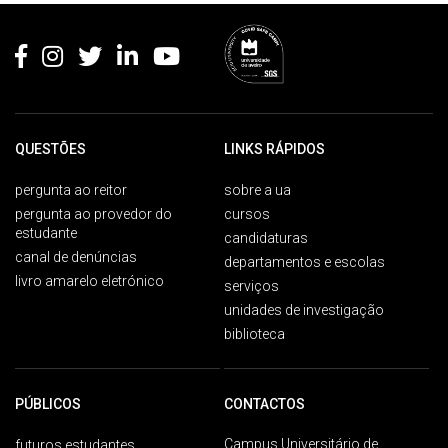
Rodapé
QUESTÕES
LINKS RÁPIDOS
pergunta ao reitor
sobre a ua
pergunta ao provedor do
cursos
estudante
candidaturas
canal de denúncias
departamentos e escolas
livro amarelo eletrónico
serviços
unidades de investigação
biblioteca
PÚBLICOS
CONTACTOS
Campus Universitário de
futuros estudantes