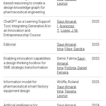
based reasoning to create a
Leonor
design knowledge graph for
pharmaceutical engineering
ChatGPT as a Learning Support
Saur-Amaral.
2025
Tool: Integrating Generative AI in
I.
Aragonez,
an Innovation and
T.
Lopes, J. M.
Entrepreneurship Course
Editorial
Saur-Amaral,
2025
Irina
Filipe, Sandra
Enabling innovation capabilities:
Demir, Fatma
Saur-
2025
a design thinking toolbox for
Amaral,
SME strategic transformation
Irina
Polónia, Daniel
Ferreira
Information model for
Wölfle, Roland
2025
pharmaceutical smart factory
Saur-Amaral,
equipment design
Irina
Teixeira,
Leonor
Artificial intelligence for
Saur-Amaral,
2024