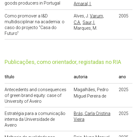
goods producers in Portugal
Amaral, I.
Como promover a I&D
Alves, J.
Varum,
2005
multidisciplinar na academia: o
C.A.
Saur, I.
caso do projecto "Casa do
Marques, M.
Futuro"
publicações, como orientador, registadas no RIA
título
autoria
ano
Antecedents and consequences
Magalhães, Pedro
2025
of green brand equity: case of
Miguel Pereira de
University of Aveiro
Estratégia para a comunicação
Brás, Carla Cristina
2025
interna da Universidade de
Vieira
Aveiro