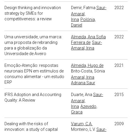
Design thinking and innovation
Demir, Fatma
Saur-
2022
strategy by SMEs for
Amaral,
competitiveness: a review
Irina
Polónia,
Daniel
Uma universidade, uma marca:
Almeida, Ana Sofia
2022
uma proposta de rebranding
Ferreira de
Saur-
para a globalização da
Amaral, Irina
Universidade de Aveiro
Emoção-Atenção: respostas
Almeida, Hugo de
2021
neuronais EPN em estímulos de
Brito-Costa, Sónia
consumo alimentar - um estudo
Amaral, Irina
ERP
Adriana Saur
IFRS Adoption and Accounting
Duarte, Ana
Saur-
2015
Quality: A Review
Amaral,
Irina
Azevedo,
Graça
Dealing with the risks of
Varum, C.A.
2009
innovation: a study of capital
Monteiro, L.V.
Saur-