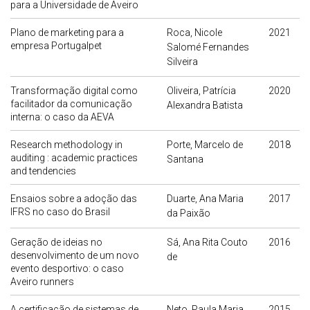
para a Universidade de Aveiro
Plano de marketing para a
Roca, Nicole
2021
empresa Portugalpet
Salomé Fernandes
Silveira
Transformação digital como
Oliveira, Patrícia
2020
facilitador da comunicação
Alexandra Batista
interna: o caso da AEVA
Research methodology in
Porte, Marcelo de
2018
auditing : academic practices
Santana
and tendencies
Ensaios sobre a adoção das
Duarte, Ana Maria
2017
IFRS no caso do Brasil
da Paixão
Geração de ideias no
Sá, Ana Rita Couto
2016
desenvolvimento de um novo
de
evento desportivo: o caso
Aveiro runners
A certificação de sistemas de
Neto, Paula Maria
2015