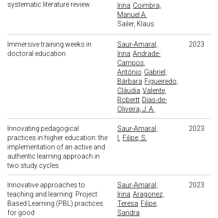
systematic literature review
Irina
Coimbra,
Manuel A.
Sailer, Klaus
Immersive training weeks in
Saur-Amaral,
2023
doctoral education
Irina
Andrade-
Campos,
António
Gabriel,
Bárbara
Figueiredo,
Cláudia
Valente,
Robertt
Dias-de-
Oliveira, J. A.
Innovating pedagogical
Saur-Amaral,
2023
practices in higher education: the
I.
Filipe, S.
implementation of an active and
authentic learning approach in
two study cycles
Innovative approaches to
Saur-Amaral,
2023
teaching and learning: Project
Irina
Aragonez,
Based Learning (PBL) practices
Teresa
Filipe,
for good
Sandra