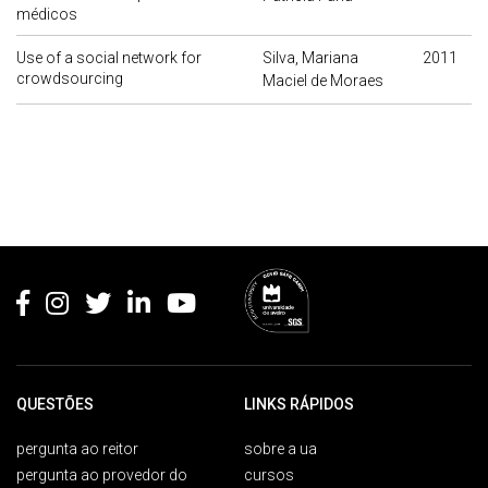
médicos
Use of a social network for
Silva, Mariana
2011
crowdsourcing
Maciel de Moraes
Rodapé
QUESTÕES
LINKS RÁPIDOS
pergunta ao reitor
sobre a ua
pergunta ao provedor do
cursos