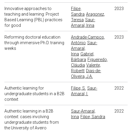
Innovative approaches to
Filipe,
2023
teaching and learning: Project
Sandra
Aragonez,
Based Learning (PBL) practices
Teresa
Saur-
for good
Amaral, Irina
Reforming doctoral education
Andrade-Campos,
2023
through immersive Ph.D. training
António
Saur-
weeks
Amaral,
Irina
Gabriel,
Bárbara
Figueiredo,
Cláudia
Valente,
Robertt
Dias-de-
Oliveira, J.A.
Authentic learning for
Filipe, S.
Saur-
2022
undergraduate students in a B2B
Amaral, I.
context
Authentic learning in a B2B
Saur-Amaral,
2022
context: cases involving
Irina
Filipe, Sandra
undergraduate students from
the University of Aveiro