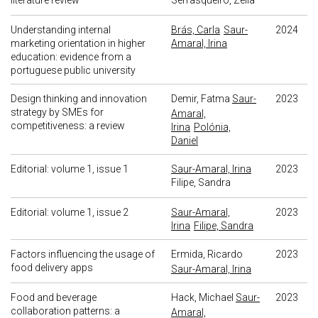
literature review
Serrasqueiro, Zélia
Understanding internal
Brás, Carla
Saur-
2024
marketing orientation in higher
Amaral, Irina
education: evidence from a
portuguese public university
Design thinking and innovation
Demir, Fatma
Saur-
2023
strategy by SMEs for
Amaral,
competitiveness: a review
Irina
Polónia,
Daniel
Editorial: volume 1, issue 1
Saur-Amaral, Irina
2023
Filipe, Sandra
Editorial: volume 1, issue 2
Saur-Amaral,
2023
Irina
Filipe, Sandra
Factors influencing the usage of
Ermida, Ricardo
2023
food delivery apps
Saur-Amaral, Irina
Food and beverage
Hack, Michael
Saur-
2023
collaboration patterns: a
Amaral,