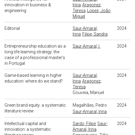
innovation in business &
Irina
Aragonez,
engineering
Teresa
Lopes, João
Miguel
Editorial
Saur-Amaral,
2024
Irina
Filipe, Sandra
Entrepreneurship education as a
Saur-Amaral, I.
2024
long-life learning strategy: the
case of a professional master's
in Portugal
Game-based learning in higher
Saur-Amaral,
2024
education: where do we stand?
Irina
Aragonez,
Teresa
Gouveia, Manuel
Green brand equity: a systematic
Magalhães, Pedro
2024
literature review
Saur-Amaral, Irina
Intellectual capital and
Sardo, Filipe
Saur-
2024
innovation: a systematic
Amaral, Irina