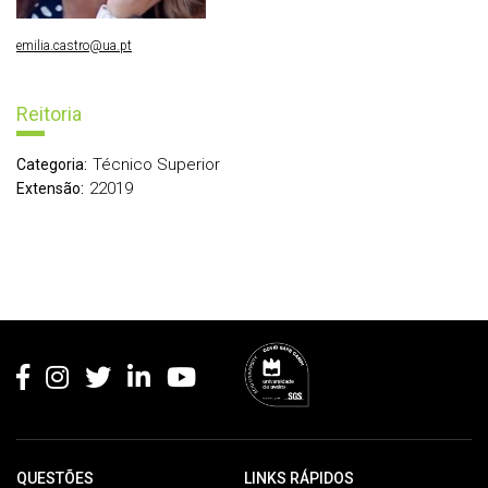
emilia.castro@ua.pt
Reitoria
Técnico Superior
Categoria:
22019
Extensão:
Rodapé
QUESTÕES
LINKS RÁPIDOS