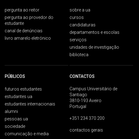
pergunta ao reitor
sobre a ua
pergunta ao provedor do
cursos
estudante
candidaturas
canal de denúncias
departamentos e escolas
livro amarelo eletrónico
serviços
unidades de investigação
biblioteca
PÚBLICOS
CONTACTOS
Campus Universitário de
futuros estudantes
Santiago
estudantes ua
3810-193 Aveiro
estudantes internacionais
Portugal
alumni
+351 234 370 200
pessoas ua
sociedade
contactos gerais
comunicação e media