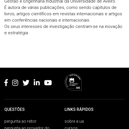
Gestão e Engenharia Industrial da Universidade de Aveiro.
É autora de várias publicações, como sendo capítulos de
livros, artigos científicos em revistas internacionais e artigos
em conferências nacionais e internacionais.
Os seus interesses de investigação centram-se na inovação
e estratégia.
Rodapé
QUESTÕES
LINKS RÁPIDOS
pergunta ao reitor
sobre a ua
pergunta ao provedor do
cursos