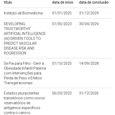
título
data de início
data de conclusão
Instituto de Biomedicina
01/01/2025
31/12/2029
DEVELOPING
01/05/2023
30/04/2029
TRUSTWORTHY
ARTIFICIAL INTELLIGENCE
(AI)-DRIVEN TOOLS TO
PREDICT VASCULAR
DISEASE RISK AND
ROGRESSION
De Pai para Filho - Gerir a
01/10/2025
14/09/2028
Obesidade Infantil Paterna
com Intervenções para
Perda de Peso e Efeitos
Transgeracionais
Estados pluripotentes
06/03/2023
31/12/2026
transitórios como novos
reservatórios de
antigénios específicos
contra o cancro