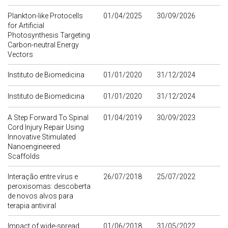
Plankton-like Protocells
01/04/2025
30/09/2026
for Artificial
Photosynthesis Targeting
Carbon-neutral Energy
Vectors
Instituto de Biomedicina
01/01/2020
31/12/2024
Instituto de Biomedicina
01/01/2020
31/12/2024
A Step Forward To Spinal
01/04/2019
30/09/2023
Cord Injury Repair Using
Innovative Stimulated
Nanoengineered
Scaffolds
Interação entre vírus e
26/07/2018
25/07/2022
peroxisomas: descoberta
de novos alvos para
terapia antiviral
Impact of wide-spread
01/06/2018
31/05/2022